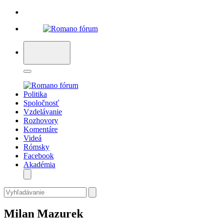
Politika
Spoločnosť
Vzdelávanie
Rozhovory
Komentáre
Videá
Rómsky
Facebook
Akadémia
Milan Mazurek