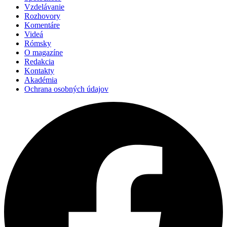
Vzdelávanie
Rozhovory
Komentáre
Videá
Rómsky
O magazíne
Redakcia
Kontakty
Akadémia
Ochrana osobných údajov