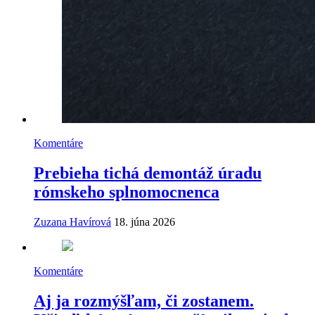
Komentáre
Prebieha tichá demontáž úradu
rómskeho splnomocnenca
Zuzana Havírová
18. júna 2026
Komentáre
Aj ja rozmýšľam, či zostanem.