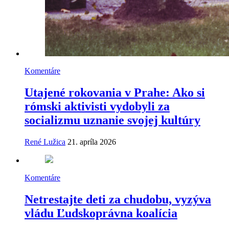
Komentáre
Utajené rokovania v Prahe: Ako si
rómski aktivisti vydobyli za
socializmu uznanie svojej kultúry
René Lužica
21. apríla 2026
Komentáre
Netrestajte deti za chudobu, vyzýva
vládu Ľudskoprávna koalícia