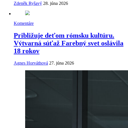
Zdeněk Ryšavý
28. júna 2026
Komentáre
Približuje deťom rómsku kultúru.
Výtvarná súťaž Farebný svet oslávila
18 rokov
Agnes Horváthová
27. júna 2026