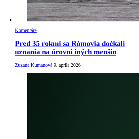
Komentáre
Pred 35 rokmi sa Rómovia dočkali
uznania na úrovni iných menšín
Zuzana Kumanová
9. apríla 2026