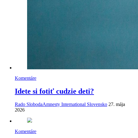
Komentáre
Idete si fotiť cudzie deti?
Rado Sloboda
Amnesty International Slovensko
27. mája
2026
Komentáre