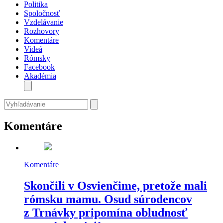
Politika
Spoločnosť
Vzdelávanie
Rozhovory
Komentáre
Videá
Rómsky
Facebook
Akadémia
Komentáre
Komentáre
Skončili v Osvienčime, pretože mali
rómsku mamu. Osud súrodencov
z Trnávky pripomína obludnosť