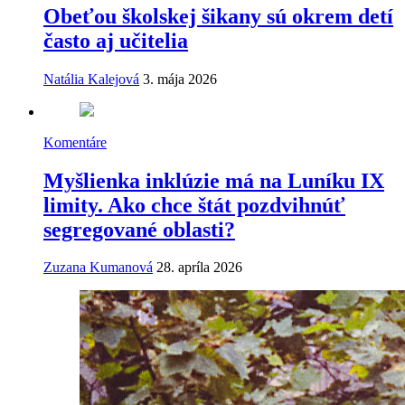
Obeťou školskej šikany sú okrem detí
často aj učitelia
Natália Kalejová
3. mája 2026
Komentáre
Myšlienka inklúzie má na Luníku IX
limity. Ako chce štát pozdvihnúť
segregované oblasti?
Zuzana Kumanová
28. apríla 2026