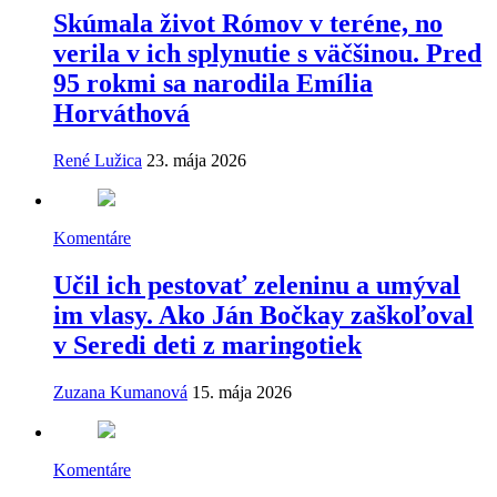
Skúmala život Rómov v teréne, no
verila v ich splynutie s väčšinou. Pred
95 rokmi sa narodila Emília
Horváthová
René Lužica
23. mája 2026
Komentáre
Učil ich pestovať zeleninu a umýval
im vlasy. Ako Ján Bočkay zaškoľoval
v Seredi deti z maringotiek
Zuzana Kumanová
15. mája 2026
Komentáre