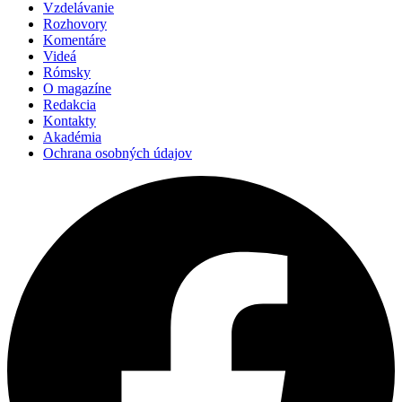
Vzdelávanie
Rozhovory
Komentáre
Videá
Rómsky
O magazíne
Redakcia
Kontakty
Akadémia
Ochrana osobných údajov