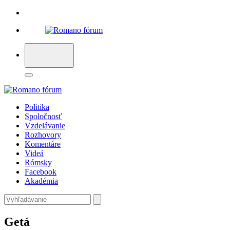
Politika
Spoločnosť
Vzdelávanie
Rozhovory
Komentáre
Videá
Rómsky
Facebook
Akadémia
Getá