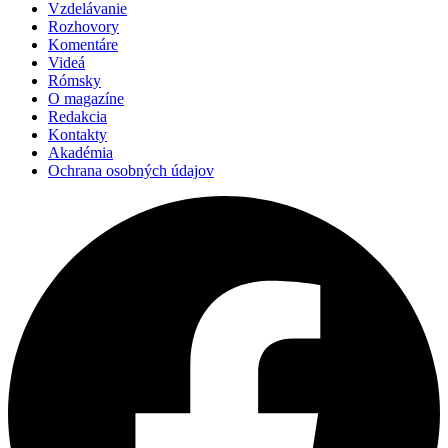
Vzdelávanie
Rozhovory
Komentáre
Videá
Rómsky
O magazíne
Redakcia
Kontakty
Akadémia
Ochrana osobných údajov