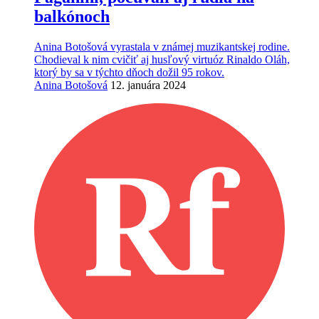
balkónoch
Anina Botošová vyrastala v známej muzikantskej rodine.
Chodieval k nim cvičiť aj husľový virtuóz Rinaldo Oláh,
ktorý by sa v týchto dňoch dožil 95 rokov.
Anina Botošová
12. januára 2024