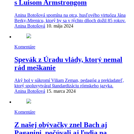
s Luisom Armstrongom
Anina Botošová spomína na otca, husľového virtuóza Jána
Berky-Mrenicu, ktorý by sa v týchto dňoch dožil 85 rokov.
Anina Botošová
10. mája 2024
Komentáre
Spevák z Úradu vlády, ktorý nemal
rád meškanie
Aký bol v súkromí Viliam Zeman, pedagóg a prekladateľ,
ktorý spoluvytváral štandardizáciu rómskeho jazyka.
Anina Botošová
15. marca 2024
Komentáre
Z našej obývačky znel Bach aj
Paganini, počúvali aj ľudia na