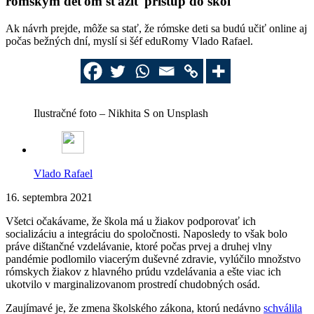
rómskym deťom sťažiť prístup do škôl
Ak návrh prejde, môže sa stať, že rómske deti sa budú učiť online aj
počas bežných dní, myslí si šéf eduRomy Vlado Rafael.
Ilustračné foto – Nikhita S on Unsplash
Vlado Rafael
16. septembra 2021
Všetci očakávame, že škola má u žiakov podporovať ich
socializáciu a integráciu do spoločnosti. Naposledy to však bolo
práve dištančné vzdelávanie, ktoré počas prvej a druhej vlny
pandémie podlomilo viacerým duševné zdravie, vylúčilo množstvo
rómskych žiakov z hlavného prúdu vzdelávania a ešte viac ich
ukotvilo v marginalizovanom prostredí chudobných osád.
Zaujímavé je, že zmena školského zákona, ktorú nedávno
schválila