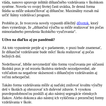
vláda, nanovo upravuje inštitút dištančného vzdelávania v školskom
systéme. Novela vo svojej štvrtej časti uvádza, že denná forma
štúdia sa môže uskutočňovať aj dištančne. Maximálny rozsah má
určiť štátny vzdelávací program.
Problém je, že tvorcovia novely vypustili dôležitý
dôvetok
, ktorý
dnes vymedzuje, že „dištančná výučba sa môže realizovať len počas
mimoriadneho prerušenia školského vyučovania“.
Učivo na diaľku aj po pandémii?
Ak toto vypustenie prejde aj v parlamente, v praxi bude znamenať,
že dištančné vzdelávanie bude môcť škola realizovať aj počas
bežných dní.
Nedefinovať, hlbšie nevymedziť túto formu vyučovania pre súčasnú
školskú prax je od rezortu školstva nielenže nezodpovedné, ale
vzhľadom na negatívne skúsenosti s dištančným vzdelávaním aj
veľmi nebezpečné.
Takáto forma vzdelávania môže aj naďalej znižovať kvalitu výučby
detí v školách aj ohrozovať ich duševné zdravie. S vysokou
pravdepodobnosťou poslúži aj ako nástroj segregácie rómskych
žiakov. Alebo dokonca ako nástroj ich vylúčenia z prezenčnej formy
vzdelávania v škole.