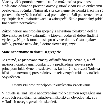
Viac by však pomohlo zmeniť takúto možnosť na povinnosť
a následne dôkladne preveriť dôvody, ktoré viedli ku kolektívnemu
opakovaniu ročníka. Najmä ak z praxe vieme, že rómski žiaci nie sú
posúvaní do vyšších ročníkov aj preto, aby udržali pracovné miesta
vyučujúcich v „malotriedkach“ a zabezpečili škole pravidelný prídel
finančných normatívov.
Zákon nerieši ani problém spojený s návratom rómskych detí na
Slovensko zo škôl v zahraničí, v ktorých podávali dobré študijné
výsledky. Napriek tomu musia po návrate domov často opakovať
ročník, pretože neovládajú dobre slovenský jazyk.
Stále nepoznáme definíciu segregácie
Je zrejmé, že plánované zmeny dištančného vyučovania, a tiež
možnosti opakovania ročníka idú v predkladanej novele proti
princípom inkluzívneho vzdelávania, ku ktorým sa rezort školstva
hlási – po novom aj prostredníctvom televíznych reklám v našich
obývačkách.
Zmeny idú proti princípom inkluzívneho vzdelávania.
V novele sa, žiaľ, stále nedozvedáme nič o definícii segregácie ani
o nových pravidlách pri zriaďovaní školských obvodov tak, aby
v školách nesegregovali rómske deti.