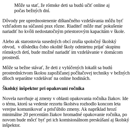
Môže sa stať, že rómske deti sa budú učiť online aj
počas bežných dní.
Dôvody pre uprednostenenie dištančného vzdelávania môžu byť
vzhľadom na súčasnú prax rôzne. Riaditeľ môže mať pokušenie
nariadiť ho kvôli nedostatočným priestorovým kapacitám v škole.
Alebo ak starostovia susedných obcí zrušia spoločný školský
obvod, v dôsledku čoho okolité školy odmietnu prijať skupinu
rómskych detí, bude možné nariadiť im vzdelávanie v domácom
prostredí.
Môže sa bežne stávať, že deti z vylúčených lokalít sa budú
prostredníctvom školou zapožičanej počítačovej techniky v bežných
dňoch separátne vzdelávať na online hodinách.
Školský inšpektor pri opakovaní ročníka
Novela navrhuje aj zmeny v oblasti opakovania ročníka žiakov. Ide
o tému, ktorú sa vedenie rezortu školstva rozhodlo koncom leta
verejne komunikovať a prisľúbilo zmeny. Ak napríklad hrozí
minimálne 20 percentám žiakov hromadné opakovanie ročníka, po
novom bude môcť byť pri ich komisionálnom preskúšaní aj školský
inšpektor.