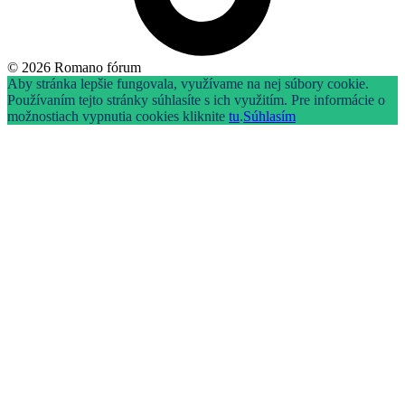
© 2026 Romano fórum
Aby stránka lepšie fungovala, využívame na nej súbory cookie.
Používaním tejto stránky súhlasíte s ich využitím. Pre informácie o
možnostiach vypnutia cookies kliknite
tu
.
Súhlasím