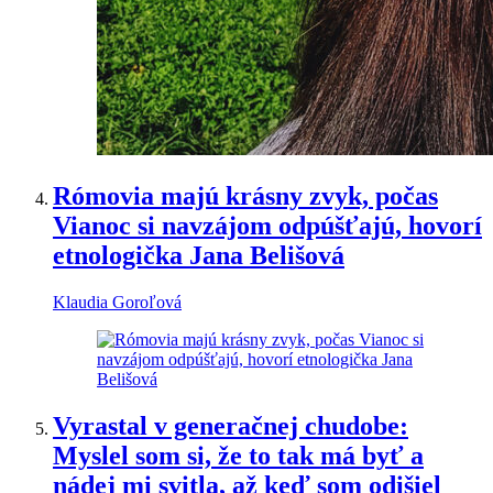
Rómovia majú krásny zvyk, počas
Vianoc si navzájom odpúšťajú, hovorí
etnologička Jana Belišová
Klaudia Goroľová
Vyrastal v generačnej chudobe:
Myslel som si, že to tak má byť a
nádej mi svitla, až keď som odišiel