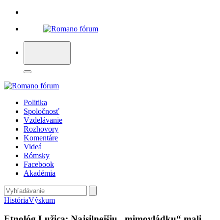
Politika
Spoločnosť
Vzdelávanie
Rozhovory
Komentáre
Videá
Rómsky
Facebook
Akadémia
História
Výskum
Etnológ Lužica: Najsilnejšiu „mimovládku“ mali