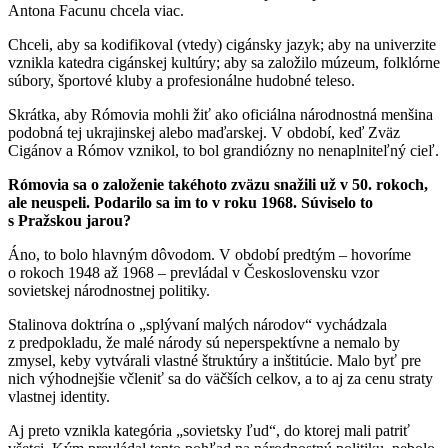
Antona Facunu chcela viac.
Chceli, aby sa kodifikoval (vtedy) cigánsky jazyk; aby na univerzite
vznikla katedra cigánskej kultúry; aby sa založilo múzeum, folklórne
súbory, športové kluby a profesionálne hudobné teleso.
Skrátka, aby Rómovia mohli žiť ako oficiálna národnostná menšina
podobná tej ukrajinskej alebo maďarskej. V období, keď Zväz
Cigánov a Rómov vznikol, to bol grandiózny no nenaplniteľný cieľ.
Rómovia sa o založenie takéhoto zväzu snažili už v 50. rokoch,
ale neuspeli. Podarilo sa im to v roku 1968. Súviselo to
s Pražskou jarou?
Áno, to bolo hlavným dôvodom. V období predtým – hovoríme
o rokoch 1948 až 1968
– prevládal v Československu vzor
sovietskej národnostnej politiky.
Stalinova doktrína o „splývaní malých národov“ vychádzala
z predpokladu, že malé národy sú neperspektívne a nemalo by
zmysel, keby vytvárali vlastné štruktúry a inštitúcie. Malo byť pre
nich výhodnejšie včleniť sa do väčších celkov, a to aj za cenu straty
vlastnej identity.
Aj preto vznikla kategória „sovietsky ľud“, do ktorej mali patriť