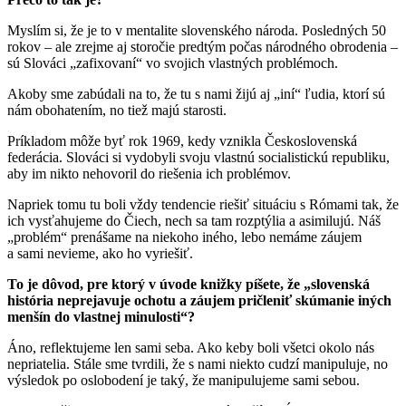
Myslím si, že je to v mentalite slovenského národa. Posledných 50
rokov – ale zrejme aj storočie predtým počas národného obrodenia –
sú Slováci „zafixovaní“ vo svojich vlastných problémoch.
Akoby sme zabúdali na to, že tu s nami žijú aj
„iní“ ľudia, ktorí sú
nám obohatením, no tiež majú starosti.
Príkladom môže byť rok 1969, kedy vznikla Československá
federácia. Slováci si vydobyli svoju vlastnú socialistickú republiku,
aby im nikto nehovoril do riešenia ich problémov.
Napriek tomu tu boli vždy tendencie riešiť situáciu s Rómami tak, že
ich vysťahujeme do Čiech, nech sa tam rozptýlia a asimilujú. Náš
„problém“ prenášame na niekoho iného, lebo nemáme záujem
a sami nevieme, ako ho vyriešiť.
To je dôvod, pre ktorý v úvode knižky píšete, že „slovenská
história neprejavuje ochotu a záujem pričleniť skúmanie iných
menšín do vlastnej minulosti“?
Áno, reflektujeme len sami seba. Ako keby boli všetci okolo nás
nepriatelia. Stále sme tvrdili, že s nami niekto cudzí manipuluje, no
výsledok po oslobodení je taký, že manipulujeme sami sebou.