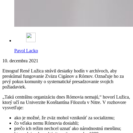
Pavol Lacko
10. decembra 2021
Etnograf René Lužica strávil desiatky hodín v archívoch, aby
preskúmal fungovanie Zväzu Cigánov a Rómov. Označuje ho za
prvý pokus komunity o systematické presadzovanie svojich
požiadaviek.
„Takú centrálnu organizáciu dnes Rómovia nemajú,“ hovorí Lužica,
ktorý učí na Univerzite Konštantína Filozofa v Nitre. V rozhovore
vysvetľuje:
ako je možné, že zväz mohol vzniknúť za socializmu;
čo vďaka nemu Rómovia dosiahli;
prečo ich režim nechcel uznať ako národnostnú menšinu;