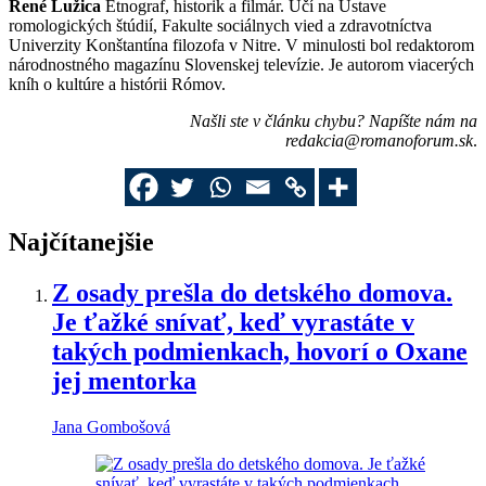
René Lužica
Etnograf, historik a filmár. Učí na Ústave
romologických štúdií, Fakulte sociálnych vied a zdravotníctva
Univerzity Konštantína filozofa v Nitre. V minulosti bol redaktorom
národnostného magazínu Slovenskej televízie. Je autorom viacerých
kníh o kultúre a histórii Rómov.
Našli ste v článku chybu? Napíšte nám na
redakcia@romanoforum.sk
.
Najčítanejšie
Z osady prešla do detského domova.
Je ťažké snívať, keď vyrastáte v
takých podmienkach, hovorí o Oxane
jej mentorka
Jana Gombošová