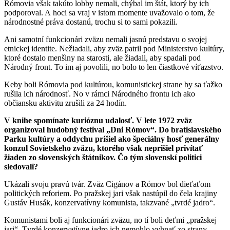
Rómovia však takúto lobby nemali, chýbal im štát, ktorý by ich
podporoval. A hoci sa vraj v istom momente uvažovalo o tom, že
národnostné práva dostanú, trochu si to sami pokazili.
Ani samotní funkcionári zväzu nemali jasnú predstavu o svojej
etnickej identite. Nežiadali, aby zväz patril pod Ministerstvo kultúry,
ktoré dostalo menšiny na starosti, ale žiadali, aby spadali pod
Národný front. To im aj povolili, no bolo to len čiastkové víťazstvo.
Keby boli Rómovia pod kultúrou, komunistickej strane by sa ťažko
rušila ich národnosť. No v rámci Národného frontu ich ako
občiansku aktivitu zrušili za 24 hodín.
V knihe spomínate kurióznu udalosť. V lete 1972 zväz
organizoval hudobný festival „Dni Rómov“. Do bratislavského
Parku kultúry a oddychu prišiel ako špeciálny hosť generálny
konzul Sovietskeho zväzu, ktorého však neprišiel privítať
žiaden zo slovenských štátnikov. Čo tým slovenskí politici
sledovali?
Ukázali svoju pravú tvár. Zväz Cigánov a Rómov bol dieťaťom
politických reforiem. Po pražskej jari však nastúpil do čela krajiny
Gustáv Husák, konzervatívny komunista, takzvané „tvrdé jadro“.
Komunistami boli aj funkcionári zväzu, no tí boli deťmi „pražskej
jari“. Tvrdé konzervatívne jadro ich nemohlo vyhnať zo strany,