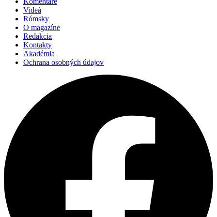
Komentáre
Videá
Rómsky
O magazíne
Redakcia
Kontakty
Akadémia
Ochrana osobných údajov