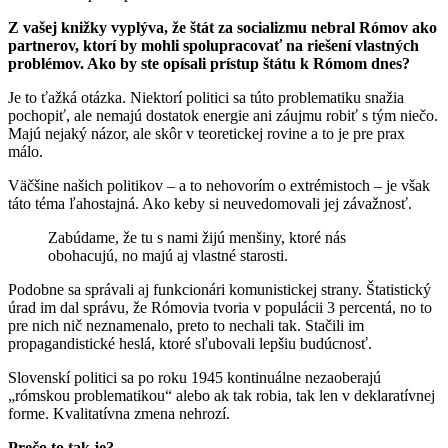
Z vašej knižky vyplýva, že štát za socializmu nebral Rómov ako
partnerov, ktorí by mohli spolupracovať na riešení vlastných
problémov. Ako by ste opísali prístup štátu k Rómom dnes?
Je to ťažká otázka. Niektorí politici sa túto problematiku snažia
pochopiť, ale nemajú dostatok energie ani záujmu robiť s tým niečo.
Majú nejaký názor, ale skôr v teoretickej rovine a to je pre prax
málo.
Väčšine našich politikov – a to nehovorím o extrémistoch – je však
táto téma ľahostajná. Ako keby si neuvedomovali jej závažnosť.
Zabúdame, že tu s nami žijú menšiny, ktoré nás
obohacujú, no majú aj vlastné starosti.
Podobne sa správali aj funkcionári komunistickej strany. Štatistický
úrad im dal správu, že Rómovia tvoria v populácii 3 percentá, no to
pre nich nič neznamenalo, preto to nechali tak. Stačili im
propagandistické heslá, ktoré sľubovali lepšiu budúcnosť.
Slovenskí politici sa po roku 1945 kontinuálne nezaoberajú
„rómskou problematikou“ alebo ak tak robia, tak len v deklaratívnej
forme. Kvalitatívna zmena nehrozí.
Prečo to tak je?