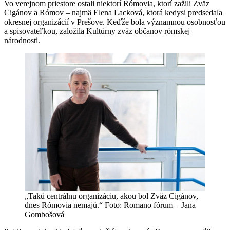
Vo verejnom priestore ostali niektorí Rómovia, ktorí zažili Zväz
Cigánov a Rómov – najmä Elena Lacková, ktorá kedysi predsedala
okresnej organizácií v Prešove. Keďže bola významnou osobnosťou
a spisovateľkou, založila Kultúrny zväz občanov rómskej
národnosti.
„Takú centrálnu organizáciu, akou bol Zväz Cigánov,
dnes Rómovia nemajú.“ Foto:
Romano fórum – Jana
Gombošová