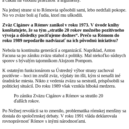
a čakali na vhodnú príležitosť a argumenty.
Na jednej strane si to Rómovia spôsobili sami, lebo nedržali pokope.
No vo zväze boli aj ľudia, ktorí mu uškodili.
Zväz Cigánov a Rómov zanikol v roku 1973. V úvode knihy
konštatujete, že sa tým „stratilo 20 rokov možného pozitívneho
vývoja a dôsledky pociťujeme dodnes“. Prečo sa Rómom do
roku 1989 nepodarilo nadviazať na ich pôvodnú iniciatívu?
Nebola tu kontinuita generácií a organizácií. Napríklad, Anton
Facuna sa po zániku zväzu stiahol z politiky. Mal niekoľko súdnych
sporov s bývalým tajomníkom Alojzom Pompom.
K ostatným funkcionárom sa Ústredný výbor strany zachoval
pozitívne – hoci im zrušil zväz, výplaty im išli, kým si nenašli iné
úradnícke miesta. Nikto z vedenia zväzu sa nestratil, prispôsobili sa
politickej situácií. Do roku 1989 však vznikla hlboká medzera.
Po zániku Zväzu Cigánov a Rómov sa stratilo 20
ďalších rokov.
Po Nežnej revolúcii sa to zmenilo, problematika rómskej menšiny sa
dostala do spoločenskej debaty. V roku 1991 vláda deklarovala
rovnoprávnosť Rómov s inými národnosťami.