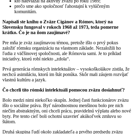
kto nadviazal na aktivity zväzu po roku 1989;
prečo sme ako spoločnosť ľahostajní k vylúčeným
komunitám.
Napísali ste knihu o Zväze Cigánov a Rómov, ktorý na
Slovensku fungoval v rokoch 1968 až 1973, teda pomerne
krátko. Čo je na ňom zaujímavé?
Pre mňa je zväz zaujímavou témou, pretože išlo o prvý pokus
založiť rómsku organizáciu na vlastnom základe. Nezaložili ho
ľudia z väčšinovej spoločnosti, ale Rómovia sami. Je to príklad
iniciatívy, ktorú robí niekto „zdola“.
Prvá generácia rómskych intelektuálov – vysokoškolákov zistila, že
nechcú asimiláciu, ktorú im štát ponúka. Skôr mali záujem rozvíjať
vlastnú kultúru a jazyk.
Čo chceli títo rómski intelektuáli pomocou zväzu dosiahnuť?
Bolo medzi nimi niekoľko skupín. Jednej časti funkcionárov zväzu
išlo o sociálne práva. Byť národnostnou menšinou bolo pre nich
niečím abstraktným, oni chceli prácu, pravidelnú výplatu alebo nové
byty. Pre tento cieľ boli ochotní uzavrieť akúkoľvek zmluvu so
štátom.
Druhá skupina ľudí okolo zakladateľa a prvého predsedu zväzu