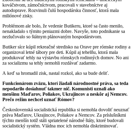
kováčstvom, zámočníctvom, pracovali v stavebníctve aj
autodoprave. Rozvinuli čulú hospodársku činnosť, ktorá mala
miliónové zisky.
Problémom ale bolo, že vedenie Butikeru, ktoré sa často menilo,
nenakladalo s týmito peniazmi dobre. Navyše, toto podnikanie sa
nezlučovalo so štátnym plánovaným hospodárstvom.
Butiker síce kúpil rekreačné stredisko na Orave pre rómske rodiny a
organizoval letné tábory pre deti. Kúpil aj tehelňu, ktorá mala
produkovať tehly na výstavbu rómskych rodinných domov. No ani
za socializmu sa tehly nemohli rozdávať zadarmo.
A keď sa hromadil zisk, nastal rozkol, ako sa bude deliť.
Funkcionárom zväzu, ktorí žiadali národnostné práva, sa teda
nepodarilo dosiahnuť takmer nič. Komunisti uznali ako
menšinu Maďarov, Poliakov, Ukrajincov a neskôr aj Nemcov.
Prečo režim nechcel uznať Rómov?
Československá socialistická republika si nemohla dovoliť neuznať
práva Maďarov, Ukrajincov, Poliakov a Nemcov. Za príslušníkmi
týchto menšín totiž stáli spriatelené národné štáty, ktoré budovali
socialistický systém. Vládna moc ich nemohla diskriminovať.