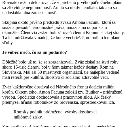
Rovnako režim deklaroval, že v priebehu prvého päťročného plánu
sa zlikviduje negramotnosť. Ani to sa nikdy neudialo, tak ako sa
nedosiahla plná zamestnanosť.
Skupina okolo prvého predsedu zväzu Antona Facunu, ktorá sa
snažila presadiť národnostné práva, narazila na odpor štátu
okamžite. Členovia zväzu boli zároveň členmi Komunistickej strany.
Tá ich udržiavala v nádeji, že bude veci riešiť, no boli to len plané
sľuby.
Je vôbec niečo, čo sa im podarilo?
Dôležité bolo už to, že sa zorganizovali. Zväz získal za štyri roky
skoro 15-tisíc členov, bol v ňom takmer každý desiaty Róm na
Slovensku. Mal asi 50 miestnych organizácií, tie najlepšie vedené
mali referát pre kultúru, školstvo či sociálno-zdravotné veci.
Zväz každoročne dostával od Národného frontu dotáciu milión
korún. Okrem toho, Anton Facuna založil tzv. Butiker – pridruženú
výrobu. Spočiatku obchodovala s pracovnou silou. Ak český
priemysel hľadal robotníkov zo Slovenska, sprostredkovali ich.
Rómsky podnik pridruženej výroby dosahoval
miliónové zisky.
Zaoberali sa tiež tradičnými rómskymi remeslami – umeleckým