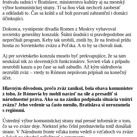
festivalu radnici v Bratislave, ministerstvu kultúry aj na mestský
výbor komunistickej strany. Tí sa ňou však nechceli zaoberať
a odkladali to. Čas sa krátil a už boli pozvaní zahraniční i domáci
účinkujúci.
Dokonca, vystúpenie divadla Romen z Moskvy vybavoval
sovietsky generálny konzulát. Štátni úradníci si pravdepodobne ani
neprečítali program. Keby tak urobili, zistili by, že na festival prídu
hostia zo Sovietskeho zväzu a Poľska. A to by sa chovali inak.
Aj pre sovietskeho konzula muselo byť prekvapujúce, že sa tam
neukázal nik zo slovenských funkcionárov. Sovieti však z prípadu
neurobili kauzu a po čase sa naň zabudlo. Až kým súdruhovia
nezrušili zväz – vtedy to Rómom neprávom pripísali na konečný
účet.
Hlavným dôvodom, prečo zväz zanikol, bola obava komunistov
z toho, že Rómovia by mohli narásť na sile a presadiť si
národnostné práva. Ako sa na zániku podpísala situácia vnútri
zväzu? Jeho vedenie sa často menilo, Bratislava si nerozumela
s regiónmi.
Ústredný výbor komunistickej strany mal presné informácie o tom,
čo sa vo zväze deje. Niektorí jeho čelní predstavitelia totiž donášali
strane. V Národnom fronte vďaka tomu vedeli o vzťahoch vo zväze