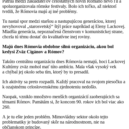
Patrila medzi zakladateľov celoštátnych novín Romano nevo ľil a
spoluorganizovala rómske festivaly. Bolo ich toľko, až niektorí
tvrdili, že Rómovia majú aj iné problémy.
Tu nastal spor medzi staršou a nastupujúcou generáciou, ktorej
nevyhovoval „starosvetský“ štýl práce napríklad aj Eleny Lackovej.
Mladšia generácia, nepoznačená členstvom v komunistickej strane,
chcela tú tému dostať do kvalitatívne inej roviny.
Majú dnes Rómovia obdobne silnú organizáciu, akou bol
kedysi Zväz Cigánov a Rómov?
Takúto centrálnu organizáciu dnes Rómovia nemajú, hoci Lackovej
Kultúrny zväz mohol mať túto ambíciu. Mala však vysoký vek
a chýbal jej okolo seba tím, ktorý by to presadil.
Ich aktivity sa preto rozpadli. Každý pracoval na svojom piesočku a
k ozajstnému celoslovenskému zjednoteniu nedošlo.
Naopak, vzniklo množstvo menších organizácií zaoberajúcich sa
témami Rómov. Pamätám si, že koncom 90. rokov ich bol viac ako
260.
A je tu ešte jeden problém. Mimovládny sektor okolo tejto
problematiky je budovaný skôr na národnostnom, nie na
občianskom princípe.