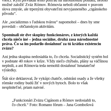
všetci. Kým prevládal tento pohľad na národnostnú politiku, nebolo
možné založiť Zväz Rómov. Rómovia neboli občanmi v pravom
slova zmysle, ale trpenými obyvateľmi nevyjasneného „cigánskeho
pôvodu“.
Ale „socializmus s ľudskou tvárou“ napomohol – dnes by sme
povedali – občianskym aktivitám.
Spomínali ste dve skupiny funkcionárov, z ktorých každá
chcela niečo iné – jedna sociálne, druhá zasa národnostné
práva. Čo sa im podarilo dosiahnuť za tú krátku existenciu
zväzu?
Ani jedna skupina nedosiahla to, čo chcela. Socialistický systém bol
v podstate 40 rokov v kríze. Vždy niečo chýbalo, plány sa väčšinou
neplnili, a ani Rómovia teda nemohli dosiahnuť hmatateľné
výsledky.
Štát síce deklaroval, že vykúpi chatrče, odstráni osady a že všetky
rómske rodiny budú žiť v nových bytoch. Bolo to však
nesplniteľné, priam naivné.
„Funkcionári Zväzu Cigánom a Rómov nedosiahli to,
čo chceli.“ Foto: Romano fórum – Jana Gombošová