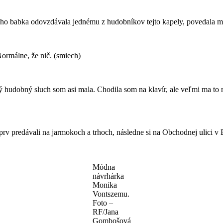
o babka odovzdávala jednému z hudobníkov tejto kapely, povedala mu, 
ormálne, že nič. (smiech)
 hudobný sluch som asi mala. Chodila som na klavír, ale veľmi ma to 
prv predávali na jarmokoch a trhoch, následne si na Obchodnej ulici v B
Módna
návrhárka
Monika
Vontszemu.
Foto –
RF/Jana
Gombošová