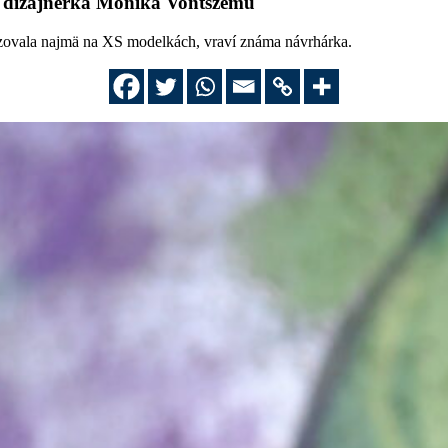
í dizajnérka Monika Vontszemu
kazovala najmä na XS modelkách, vraví známa návrhárka.