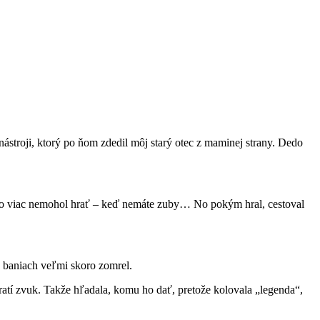
ástroji, ktorý po ňom zdedil môj starý otec z maminej strany. Dedo
to viac nemohol hrať – keď nemáte zuby… No pokým hral, cestoval
 v baniach veľmi skoro zomrel.
atí zvuk. Takže hľadala, komu ho dať, pretože kolovala „legenda“,