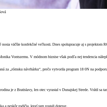
šová
oré nosia väčšie konfekčné veľkosti. Dnes spolupracuje aj s projekto
Monika Vontszemu. V módnom biznise však podľa nej tendencia nálepko
vaná za „rómsku návrhárku“, prečo vytvorila program 18 0N na podporu
dina je z Bratislavy, len otec vyrastal v Dunajskej Strede. Vrátil sa 
a a neskôr rodičia, ktorí tam zostali doteraz.