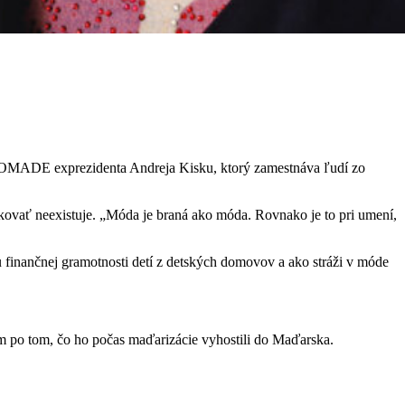
m ROMADE exprezidenta Andreja Kisku, ktorý zamestnáva ľudí zo
vať neexistuje. „Móda je braná ako móda. Rovnako je to pri umení,
 finančnej gramotnosti detí z detských domovov a ako stráži v móde
tam po tom, čo ho počas maďarizácie vyhostili do Maďarska.