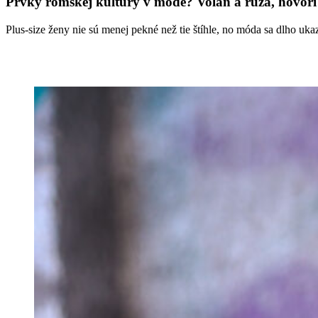
Prvky rómskej kultúry v móde? Volán a ruža, hovor
Plus-size ženy nie sú menej pekné než tie štíhle, no móda sa dlho u