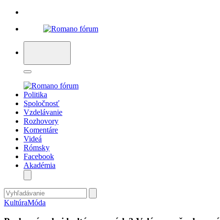
Politika
Spoločnosť
Vzdelávanie
Rozhovory
Komentáre
Videá
Rómsky
Facebook
Akadémia
Kultúra
Móda