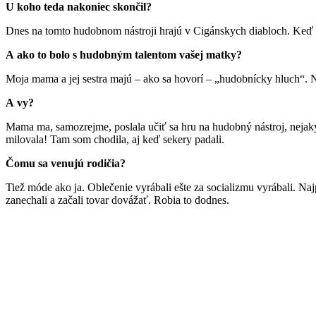
U koho teda nakoniec skončil?
Dnes na tomto hudobnom nástroji hrajú v Cigánskych diabloch. Keď h
A ako to bolo s hudobným talentom vašej matky?
Moja mama a jej sestra majú – ako sa hovorí – „hudobnícky hluch“. N
A vy?
Mama ma, samozrejme, poslala učiť sa hru na hudobný nástroj, nejaký
milovala! Tam som chodila, aj keď sekery padali.
Čomu sa venujú rodičia?
Tiež móde ako ja. Oblečenie vyrábali ešte za socializmu vyrábali. Naj
zanechali a začali tovar dovážať. Robia to dodnes.