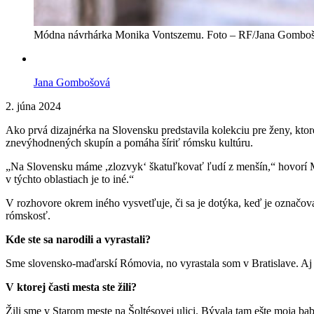
Módna návrhárka Monika Vontszemu. Foto – RF/Jana Gombo
Jana Gombošová
2. júna 2024
Ako prvá dizajnérka na Slovensku predstavila kolekciu pre ženy, kt
znevýhodnených skupín a pomáha šíriť rómsku kultúru.
„Na Slovensku máme ,zlozvyk‘ škatuľkovať ľudí z menšín,“ hovorí 
v týchto oblastiach je to iné.“
V rozhovore okrem iného vysvetľuje, či sa je dotýka, keď je označo
rómskosť.
Kde ste sa narodili a vyrastali?
Sme slovensko-maďarskí Rómovia, no vyrastala som v Bratislave. Aj ro
V ktorej časti mesta ste žili?
Žili sme v Starom meste na Šoltésovej ulici. Bývala tam ešte moja babk