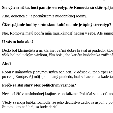
Ste výtvarníčka, hoci panuje stereotyp, že Rómovia sú skôr spáj
Áno, dokonca aj ja pochádzam z hudobníckej rodiny.
Čiže spájanie hudby s rómskou kultúrou nie je úplný stereotyp?
Nie, Rómovia majú podľa mňa muzikálnosť naozaj v sebe. Ale samoz
U vás to bolo ako?
Dedo bol klarinetista a na klarinet veľmi dobre hrával aj pradedo, k
však bol politickým väzňom, čím bola jeho kariéra hudobníka zničená
Ako?
Robil v uránových jáchymovských baniach. V dôsledku toho trpel z
po celej Európe. Aj môj spomínaný pradedo, hral v Lucerne a kade-ta
Prečo sa stal starý otec politickým väzňom?
Nechcel žiť v neslobodnej krajine, v socializme. Pokúšal sa utiecť, no
Vtedy sa moja babka rozhodla, že jeho dedičstvo zachová aspoň v pod
že tomu kto naň hrá, sa bude dariť.