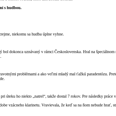
aní s hudbou.
rejme, niekomu sa hudba úplne vyhne.
torý bol dokonca uznávaný v rámci Československa. Hral na špeciálnom n
.
dravotnými problémami a ako veľmi mladý mal ťažkú paradentózu. Pre
de.
 pri úteku ho niekto „natrel“, takže dostal 7 rokov. Pre následky práce
obe vzácneho klarinetu. Vravievala, že keď sa na ňom nebude hrať, str