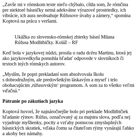
„Zavše mi v rómskom texte niečo chýbalo, cítila som, že rómčina
pre niektoré básničky nemá adekvátne výrazové prostriedky, ich
vibrácie, ich aura neobsahuje Rúfusove úvahy a zámery,“ spomína
Koptová na prácu s veršami.
Ukážka zo slovensko-rómskej zbierky básní Milana
Rúfusa Modlitbičky. Koláž – RF
Keď bola v jazykovej núdzi, prosila o radu dcéru Martinu, ktorá jej
ako jazykovedkyňa pomohla hľadať odpovede v slovníkoch či
textoch iných rómskych autorov.
„Myslím, že popri prekladaní som absolvovala školu
s dobrodružným, ale predovšetkým láskavým a myseľ i telo
obohacujúcim ,rúfusovským‘ programom. A som za to všetko veľmi
vďačná.“
Pátranie po zákutiach jazyka
Koptová hovorí, že najnáročnejšie bolo pri preklade Modlitbičiek
hľadanie rýmov. Rúfus, označovaný aj za majstra slova, podľa nej
vyjadruje myšlienky, pocity a vzťahy pomocou zmysluplných
básnických skratiek, vďaka čomu sa čitateľom rýmy vynárajú ľahko
a akoby bez námahy.