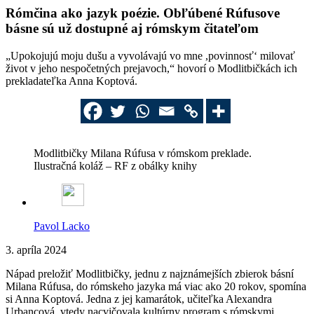
Rómčina ako jazyk poézie. Obľúbené Rúfusove
básne sú už dostupné aj rómskym čitateľom
„Upokojujú moju dušu a vyvolávajú vo mne ,povinnosť‘ milovať
život v jeho nespočetných prejavoch,“ hovorí o Modlitbičkách ich
prekladateľka Anna Koptová.
Modlitbičky Milana Rúfusa v rómskom preklade.
Ilustračná koláž – RF z obálky knihy
Pavol Lacko
3. apríla 2024
Nápad preložiť Modlitbičky, jednu z najznámejších zbierok básní
Milana Rúfusa, do rómskeho jazyka má viac ako 20 rokov, spomína
si Anna Koptová. Jedna z jej kamarátok, učiteľka Alexandra
Urbancová, vtedy nacvičovala kultúrny program s rómskymi