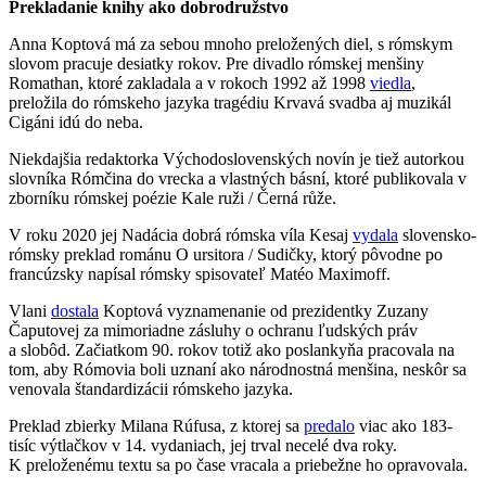
Prekladanie knihy ako dobrodružstvo
Anna Koptová má za sebou mnoho preložených diel, s rómskym
slovom pracuje desiatky rokov. Pre divadlo rómskej menšiny
Romathan, ktoré zakladala a v rokoch 1992 až 1998
viedla
,
preložila do rómskeho jazyka tragédiu Krvavá svadba aj muzikál
Cigáni idú do neba.
Niekdajšia redaktorka Východoslovenských novín je tiež autorkou
slovníka Rómčina do vrecka a vlastných básní, ktoré publikovala v
zborníku rómskej poézie Kale ruži / Černá růže.
V roku 2020 jej Nadácia dobrá rómska víla Kesaj
vydala
slovensko-
rómsky preklad románu O ursitora / Sudičky, ktorý pôvodne po
francúzsky napísal rómsky spisovateľ Matéo Maximoff.
Vlani
dostala
Koptová vyznamenanie od prezidentky Zuzany
Čaputovej za mimoriadne zásluhy o ochranu ľudských práv
a slobôd. Začiatkom 90. rokov totiž ako poslankyňa pracovala na
tom, aby Rómovia boli uznaní ako národnostná menšina, neskôr sa
venovala štandardizácii rómskeho jazyka.
Preklad zbierky Milana Rúfusa, z ktorej sa
predalo
viac ako 183-
tisíc výtlačkov v 14. vydaniach, jej trval necelé dva roky.
K preloženému textu sa po čase vracala a priebežne ho opravovala.