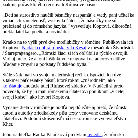
žiakmi, počas ktorého recitovali Rúfusove básne.
„Deti sa starostlivo naučili básničky naspamäť a vtedy pani učiteľka,
vidiac ich zanietenosť, vyslovila ľútosť, že básničky nie sú
preložené aj do rómskeho jazyka,“ vysvetľuje Koptová, dlhoročná
prekladateľka, poetka a novinárka.
Krátko na to vyšli prvé dve modlitbičky v rómčine. Publikovala ich
Koptovej
Nadácia dobrá rómska víla Kesaj
v mesačníku Štvorlístok
/ Štareprajtengero. „Rómski žiaci si ich obľúbili a rýchlo osvojili.
Vari aj preto, že aj oni inštinktívne reagovali na autorovo citlivé
hľadanie zmyslu a podstaty ľudského bytia.“
Stále však mali vo svojej materinskej reči k dispozícii len dve
z takmer päťdesiatky básní, ktoré rokmi „znárodneli“, ako
konštatuje
anotácia útlej Rúfusovej zbierky. V Nadácii si preto
povedali, že by ju mali rómskemu čitateľovi ponúknuť „v celej
svojej kráse“, ako hovorí Koptová.
Vydanie diela v rómčine je podľa nej dôležité aj preto, že rómski
autori a autorky zriedkakedy píšu texty venované detskému
čitateľovi. Podobnú skúsenosť má česko-rómske vydavateľstvo
Kher.
Jeho riaditeľka Radka Patočková predvlani
uviedla
, že rómska