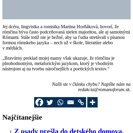
Jej dcéra, lingvistka a romistka Martina Horňáková, hovorí, že
rómčina býva často podceňovaná nielen majoritou, ale aj samotnými
Rómami. Stále totiž nie je bežné, aby sa ľudia stretávali s písanou
formou rómskeho jazyka – nech už v škole, literatúre alebo
v médiách.
„Bravúrny preklad mojej mamy však ukazuje, že rómčina je
plnohodnotným, metaforickým jazykom, ktorý je vhodným
nástrojom aj na tvorbu náročnejších a poetických textov.“
Našli ste v článku chybu? Napíšte nám na
redakcia@romanoforum.sk
.
Najčítanejšie
Z osady prešla do detského domova.