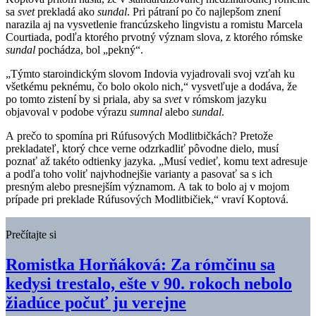
sa
svet
prekladá ako
sundal
. Pri pátraní po čo najlepšom znení
narazila aj na vysvetlenie francúzskeho lingvistu a romistu Marcela
Courtiada, podľa ktorého prvotný význam slova, z ktorého rómske
sundal
pochádza, bol „pekný“.
„Týmto staroindickým slovom Indovia vyjadrovali svoj vzťah ku
všetkému peknému, čo bolo okolo nich,“ vysvetľuje a dodáva, že
po tomto zistení by si priala, aby sa
svet
v rómskom jazyku
objavoval v podobe výrazu
sumnal
alebo
sundal
.
A prečo to spomína pri Rúfusových Modlitbičkách? Pretože
prekladateľ, ktorý chce verne odzrkadliť pôvodne dielo, musí
poznať až takéto odtienky jazyka. „Musí vedieť, komu text adresuje
a podľa toho voliť najvhodnejšie varianty a pasovať sa s ich
presným alebo presnejším významom. A tak to bolo aj v mojom
prípade pri preklade Rúfusových Modlitbičiek,“ vraví Koptová.
Prečítajte si
Romistka Horňáková: Za rómčinu sa
kedysi trestalo, ešte v 90. rokoch nebolo
žiadúce počuť ju verejne