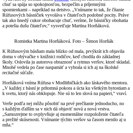
chuť sa spája so spokojnosťou, bezpečím a príjemnými
spomienkami – napríklad na detstvo. „Vnímame to tak, že čítanie
Rúfusových básničiek vyvoláva v čitateľoch podobné pocity. Práve
tak ako hnedý cukor obohacuje chuť, veríme, že básničky obohatia
a potešia dušu čitateľov,“ vysvetľuje Martina Horňáková.
Romistka Martina Horňáková. Foto – Šimon Horňák
K Rúfusovým básňam mala blízko od mala, prvýkrát ich objavila
doma v obývačke v knižnici rodičov, keď chodila do základnej
školy. Oslovila ju autorova obraznosť a rytmus veršov, ktoré skladal.
Mnohé vedela po čase naspamäť a vybrala si ich aj na školské
recitačné súťaže.
Horňáková vníma Rúfusa v Modlitbičkách ako láskavého mentora.
„V každej z básní je prítomná pokora a úcta ku všetkým bytostiam a
k svetu, ktorý nás obklopuje. Nie sú to len slová na papieri,“ vraví.
Verše podľa nej môžu pôsobiť na prvé prečítanie jednoducho, no
s každým ďalším sa v nich dá objaviť nová a nová vrstva.
„Samozrejme to ovplyvňuje aj momentálne rozpoloženie čitateľa
a prežité skúsenosti. Vnímanie týchto veršov sa časom menilo aj u
mňa.“