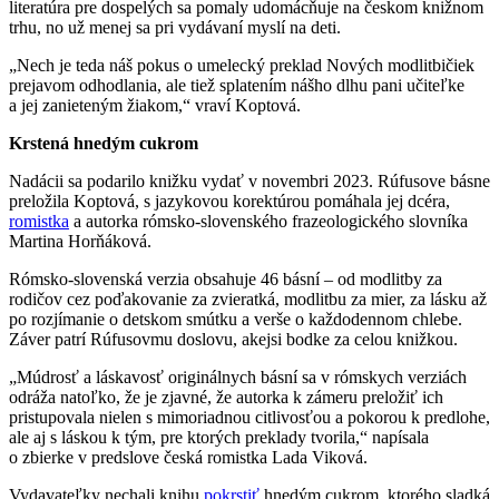
literatúra pre dospelých sa pomaly udomácňuje na českom knižnom
trhu, no už menej sa pri vydávaní myslí na deti.
„Nech je teda náš pokus o umelecký preklad Nových modlitbičiek
prejavom odhodlania, ale tiež splatením nášho dlhu pani učiteľke
a jej zanieteným žiakom,“ vraví Koptová.
Krstená hnedým cukrom
Nadácii sa podarilo knižku vydať v novembri 2023. Rúfusove básne
preložila Koptová, s jazykovou korektúrou pomáhala jej dcéra,
romistka
a autorka rómsko-slovenského frazeologického slovníka
Martina Horňáková.
Rómsko-slovenská verzia obsahuje 46 básní – od modlitby za
rodičov cez poďakovanie za zvieratká, modlitbu za mier, za lásku až
po rozjímanie o detskom smútku a verše o každodennom chlebe.
Záver patrí Rúfusovmu doslovu, akejsi bodke za celou knižkou.
„Múdrosť a láskavosť originálnych básní sa v rómskych verziách
odráža natoľko, že je zjavné, že autorka k zámeru preložiť ich
pristupovala nielen s mimoriadnou citlivosťou a pokorou k predlohe,
ale aj s láskou k tým, pre ktorých preklady tvorila,“ napísala
o zbierke v predslove česká romistka Lada Viková.
Vydavateľky nechali knihu
pokrstiť
hnedým cukrom, ktorého sladká