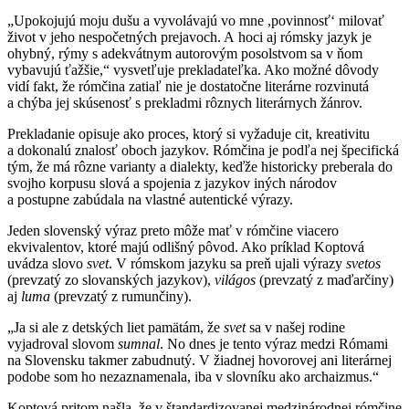
„Upokojujú moju dušu a vyvolávajú vo mne ,povinnosť‘ milovať
život v jeho nespočetných prejavoch. A hoci aj rómsky jazyk je
ohybný, rýmy s adekvátnym autorovým posolstvom sa v ňom
vybavujú ťažšie,“ vysvetľuje prekladateľka. Ako možné dôvody
vidí fakt, že rómčina zatiaľ nie je dostatočne literárne rozvinutá
a chýba jej skúsenosť s prekladmi rôznych literárnych žánrov.
Prekladanie opisuje ako proces, ktorý si vyžaduje cit, kreativitu
a dokonalú znalosť oboch jazykov. Rómčina je podľa nej špecifická
tým, že má rôzne varianty a dialekty, keďže historicky preberala do
svojho korpusu slová a spojenia z jazykov iných národov
a postupne zabúdala na vlastné autentické výrazy.
Jeden slovenský výraz preto môže mať v rómčine viacero
ekvivalentov, ktoré majú odlišný pôvod. Ako príklad Koptová
uvádza slovo
svet
. V rómskom jazyku sa preň ujali výrazy
svetos
(prevzatý zo slovanských jazykov),
világos
(prevzatý z maďarčiny)
aj
luma
(prevzatý z rumunčiny).
„Ja si ale z detských liet pamätám, že
svet
sa v našej rodine
vyjadroval slovom
sumnal
. No dnes je tento výraz medzi Rómami
na Slovensku takmer zabudnutý. V žiadnej hovorovej ani literárnej
podobe som ho nezaznamenala, iba v slovníku ako archaizmus.“
Koptová pritom našla, že v štandardizovanej medzinárodnej rómčine