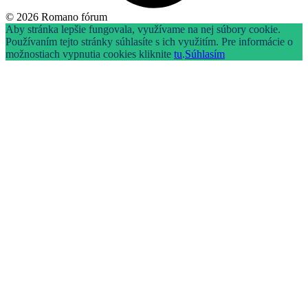
© 2026 Romano fórum
Aby stránka lepšie fungovala, využívame na nej súbory cookie.
Používaním tejto stránky súhlasíte s ich využitím. Pre informácie o
možnostiach vypnutia cookies kliknite
tu
.
Súhlasím