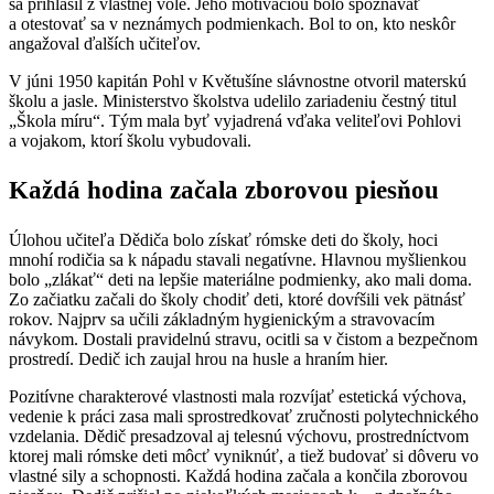
sa prihlásil z vlastnej vôle. Jeho motiváciou bolo spoznávať
a otestovať sa v neznámych podmienkach. Bol to on, kto neskôr
angažoval ďalších učiteľov.
V júni 1950 kapitán Pohl v Květušíne slávnostne otvoril materskú
školu a jasle. Ministerstvo školstva udelilo zariadeniu čestný titul
„Škola míru“. Tým mala byť vyjadrená vďaka veliteľovi Pohlovi
a vojakom, ktorí školu vybudovali.
Každá hodina začala zborovou piesňou
Úlohou učiteľa Dědiča bolo získať rómske deti do školy, hoci
mnohí rodičia sa k nápadu stavali negatívne. Hlavnou myšlienkou
bolo „zlákať“ deti na lepšie materiálne podmienky, ako mali doma.
Zo začiatku začali do školy chodiť deti, ktoré dovŕšili vek pätnásť
rokov. Najprv sa učili základným hygienickým a stravovacím
návykom. Dostali pravidelnú stravu, ocitli sa v čistom a bezpečnom
prostredí. Dedič ich zaujal hrou na husle a hraním hier.
Pozitívne charakterové vlastnosti mala rozvíjať estetická výchova,
vedenie k práci zasa mali sprostredkovať zručnosti polytechnického
vzdelania. Dědič presadzoval aj telesnú výchovu, prostredníctvom
ktorej mali rómske deti môcť vyniknúť, a tiež budovať si dôveru vo
vlastné sily a schopnosti. Každá hodina začala a končila zborovou