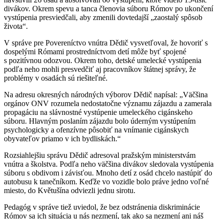
divákov. Okrem spevu a tanca členovia súboru Rómov po ukončení
vystúpenia presviedčali, aby zmenili dovtedajší „zaostalý spôsob
života“.
V správe pre Povereníctvo vnútra Dědič vysvetľoval, že hovoriť s
dospelými Rómami prostredníctvom detí môže byť spojené
s pozitívnou odozvou. Okrem toho, detské umelecké vystúpenia
podľa neho mohli presvedčiť aj pracovníkov štátnej správy, že
problémy v osadách sú riešiteľné.
Na adresu okresných národných výborov Dědič napísal: „Väčšina
orgánov ONV rozumela nedostatočne významu zájazdu a zamerala
propagáciu na slávnostné vystúpenie umeleckého cigánskeho
súboru. Hlavným poslaním zájazdu bolo úderným vystúpením
psychologicky a ofenzívne pôsobiť na vnímanie cigánskych
obyvateľov priamo v ich bydliskách.“
Rozsiahlejšiu správu Dědič adresoval pražským ministerstvám
vnútra a školstva. Podľa neho väčšina divákov sledovala vystúpenia
súboru s obdivom i závisťou. Mnoho detí z osád chcelo nastúpiť do
autobusu k tanečníkom. Keďže vo vozidle bolo práve jedno voľné
miesto, do Květušína odviezli jednu sirotu.
Pedagóg v správe tiež uviedol, že bez odstránenia diskriminácie
Rómov sa ich situácia u nás nezmení, tak ako sa nezmení ani náš