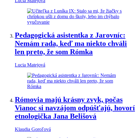
Lucia Matejová
Pedagogická asistentka z Jarovníc:
Nemám rada, keď ma niekto chváli
len preto, že som Rómka
Lucia Matejová
Rómovia majú krásny zvyk, počas
Vianoc si navzájom odpúšťajú, hovorí
etnologička Jana Belišová
Klaudia Goroľová