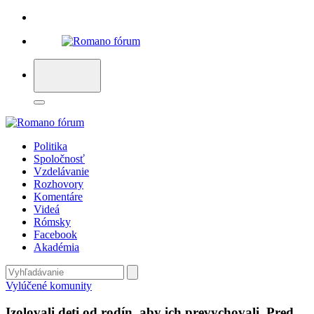
Politika
Spoločnosť
Vzdelávanie
Rozhovory
Komentáre
Videá
Rómsky
Facebook
Akadémia
Vylúčené komunity
Izolovali deti od rodín, aby ich prevychovali. Pred