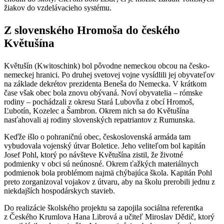
žiakov do vzdelávacieho systému.
Z slovenského Hromoša do českého
Květušína
Květušín (Kwitoschink) bol pôvodne nemeckou obcou na česko-
nemeckej hranici. Po druhej svetovej vojne vysídlili jej obyvateľov
na základe dekrétov prezidenta Beneša do Nemecka. V krátkom
čase však obec bola znovu obývaná. Noví obyvatelia – rómske
rodiny – pochádzali z okresu Stará Lubovňa z obcí Hromoš,
Ľubotín, Kozelec a Šambron. Okrem nich sa do Květušína
nasťahovali aj rodiny slovenských repatriantov z Rumunska.
Keďže išlo o pohraničnú obec, československá armáda tam
vybudovala vojenský útvar Boletice. Jeho veliteľom bol kapitán
Josef Pohl, ktorý po návšteve Květušína zistil, že životné
podmienky v obci sú neúnosné. Okrem ťažkých materiálnych
podmienok bola problémom najmä chýbajúca škola. Kapitán Pohl
preto zorganizoval vojakov z útvaru, aby na školu prerobili jednu z
niekdajších hospodárskych stavieb.
Do realizácie školského projektu sa zapojila sociálna referentka
z Českého Krumlova Hana Librová a učiteľ Miroslav Dědič, ktorý