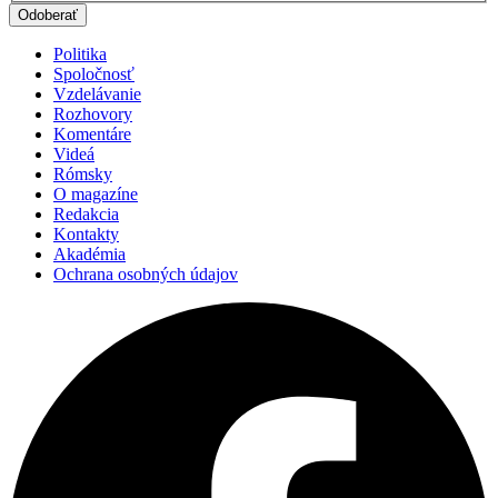
Politika
Spoločnosť
Vzdelávanie
Rozhovory
Komentáre
Videá
Rómsky
O magazíne
Redakcia
Kontakty
Akadémia
Ochrana osobných údajov