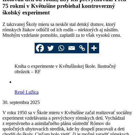
75 rokmi v Květušíne prebiehal kontroverzný
školský experiment
Z takzvanej Školy mieru sa neskôr stal detský domov, ktorý
rómskych žiakov odlúčil od ich rodín – niektorých aj násilím.
Mnohým vzdelanie pomohlo, zaplatili za to však vysokú cenu.
Kniha o experimente v Květušínskej škole. Ilustračný
obrázok – RF
René Lužica
30. septembra 2025
V roku 1950 sa v Škole mieru v Květušíne začal realizovať sociálny
experiment vzdelávania a prevýchovy rómskych detí. Vychádzal
z represívneho a asimilačného plánu sústrediť Rómov do
spoločných ubytovacích stredísk, kde by dospelí pracovali a deti
chodili do školy. Cieľom bolo zistiť, či je možné zaradiť rómskych