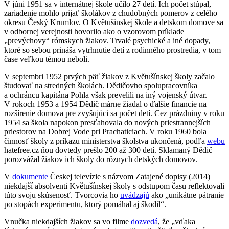
V júni 1951 sa v internátnej škole učilo 27 detí. Ich počet stúpal,
zariadenie mohlo prijať školákov z chudobných pomerov z celého
okresu Český Krumlov. O Květušinskej škole a detskom domove sa
v odbornej verejnosti hovorilo ako o vzorovom príklade
„prevýchovy“ rómskych žiakov. Trvalé psychické a iné dopady,
ktoré so sebou prináša vytrhnutie detí z rodinného prostredia, v tom
čase veľkou témou neboli.
V septembri 1952 prvých päť žiakov z Květušínskej školy začalo
študovať na stredných školách. Dědičovho spolupracovníka
a ochráncu kapitána Pohla však prevelili na iný vojenský útvar.
V rokoch 1953 a 1954 Dědič márne žiadal o ďalšie financie na
rozšírenie domova pre zvyšujúci sa počet detí. Cez prázdniny v roku
1954 sa škola napokon presťahovala do nových priestrannejších
priestorov na Dobrej Vode pri Prachaticiach. V roku 1960 bola
činnosť školy z príkazu ministerstva školstva ukončená, podľa
webu
hatefree.cz ňou dovtedy prešlo 200 až 300 detí. Sklamaný Dědič
porozvážal žiakov ich školy do rôznych detských domovov.
V
dokumente
Českej televízie s názvom Zatajené dopisy (2014)
niekdajší absolventi Květušínskej školy s odstupom času reflektovali
túto svoju skúsenosť. Tvorcovia ho
uvádzajú
ako „unikátne pátranie
po stopách experimentu, ktorý pomáhal aj škodil“.
Vnučka niekdajších žiakov sa vo filme
dozvedá
, že „vďaka