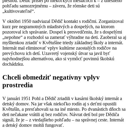
piesňou. Dedič prišiel po niekoľkých mesiacoch k – z dnešného
pohľadu samozrejmému – záveru, že rómske deti sú
„kultivovateľné“.
V októbri 1950 nadviazal Dědič kontakt s rodičmi. Zorganizoval
kurz pre negramotných mladistvých a dospelých, na ktorom
pozoroval ich správanie. Dospel k presvedčeniu, že s dospelými
„nepohne“ a rozhodol sa zamerať výhradne na deti. Zaoberal sa aj
myšlienkou zriadiť v Květušíne triedy základnej školy a internát.
Internát mal eliminovať vplyv kultúrne zaostalých rodičov na
prevýchovu ich detí. Uzavretý vojenský útvar sa javil byť
najvhodnejšou alternatívou, ako si vymôcť povinnú školskú
dochádzku.
Chceli obmedziť negatívny vplyv
prostredia
V januári 1951 Pohl a Dědič zriadili v kasárni školský internát a
detský domov. Na jar však niekoľko rodín aj s deťmi opustili
Květušín, a presťahovali sa na iné miesto. Po dvanástich dňoch sa
deti nečakane vrátili aj bez rodičov. Návrat detí bol pre Dědiča
signál, že je – z vtedajšieho pohľadu – na správnej ceste. Internát
a detský domov mohli fungovať.