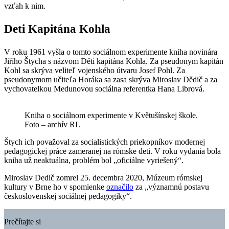
vzťah k nim.
Deti Kapitána Kohla
V roku 1961 vyšla o tomto sociálnom experimente kniha novinára
Jiřího Štycha s názvom Děti kapitána Kohla. Za pseudonym kapitán
Kohl sa skrýva veliteľ vojenského útvaru Josef Pohl. Za
pseudonymom učiteľa Horáka sa zasa skrýva Miroslav Dědič a za
vychovatelkou Medunovou sociálna referentka Hana Librová.
Kniha o sociálnom experimente v Květušínskej škole.
Foto – archív RL
Štych ich považoval za socialistických priekopníkov modernej
pedagogickej práce zameranej na rómske deti. V roku vydania bola
kniha už neaktuálna, problém bol „oficiálne vyriešený“.
Miroslav Dedič zomrel 25. decembra 2020, Múzeum rómskej
kultury v Brne ho v spomienke
označilo
za „významnú postavu
československej sociálnej pedagogiky“.
Prečítajte si