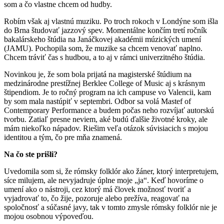
som a čo vlastne chcem od hudby.
Robím však aj vlastnú muziku. Po troch rokoch v Londýne som išla
do Brna študovať jazzový spev. Momentálne končím tretí ročník
bakalárskeho štúdia na Janáčkovej akadémii múzických umení
(JAMU). Pochopila som, že muzike sa chcem venovať naplno.
Chcem tráviť čas s hudbou, a to aj v rámci univerzitného štúdia.
Novinkou je, že som bola prijatá na magisterské štúdium na
medzinárodne prestížnej Berklee College of Music aj s krásnym
štipendiom. Je to ročný program na ich campuse vo Valencii, kam
by som mala nastúpiť v septembri. Odbor sa volá Mastef of
Contemporary Performance a budem počas neho rozvíjať autorskú
tvorbu. Zatiaľ presne neviem, aké budú ďalšie životné kroky, ale
mám niekoľko nápadov. Riešim veľa otázok súvisiacich s mojou
identitou a tým, čo pre mňa znamená.
Na čo ste prišli?
Uvedomila som si, že rómsky folklór ako žáner, ktorý interpretujem,
síce milujem, ale nevyjadruje úplne moje „ja“. Keď hovoríme o
umení ako o nástroji, cez ktorý má človek možnosť tvoriť a
vyjadrovať to, čo žije, pozoruje alebo prežíva, reagovať na
spoločnosť a súčasné javy, tak v tomto zmysle rómsky folklór nie je
mojou osobnou výpoveďou.