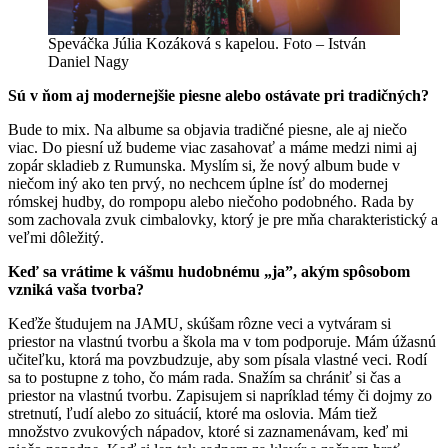
Speváčka Júlia Kozáková s kapelou. Foto – István
Daniel Nagy
Sú v ňom aj modernejšie piesne alebo ostávate pri tradičných?
Bude to mix. Na albume sa objavia tradičné piesne, ale aj niečo
viac. Do piesní už budeme viac zasahovať a máme medzi nimi aj
zopár skladieb z Rumunska. Myslím si, že nový album bude v
niečom iný ako ten prvý, no nechcem úplne ísť do modernej
rómskej hudby, do rompopu alebo niečoho podobného. Rada by
som zachovala zvuk cimbalovky, ktorý je pre mňa charakteristický a
veľmi dôležitý.
Keď sa vrátime k vášmu hudobnému „ja”, akým spôsobom
vzniká vaša tvorba?
Keďže študujem na JAMU, skúšam rôzne veci a vytváram si
priestor na vlastnú tvorbu a škola ma v tom podporuje. Mám úžasnú
učiteľku, ktorá ma povzbudzuje, aby som písala vlastné veci. Rodí
sa to postupne z toho, čo mám rada. Snažím sa chrániť si čas a
priestor na vlastnú tvorbu. Zapisujem si napríklad témy či dojmy zo
stretnutí, ľudí alebo zo situácií, ktoré ma oslovia. Mám tiež
množstvo zvukových nápadov, ktoré si zaznamenávam, keď mi