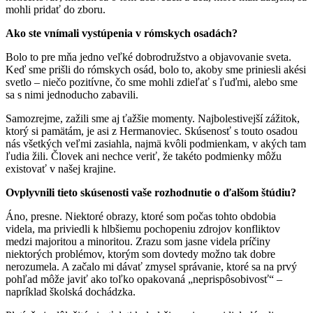
mohli pridať do zboru.
Ako ste vnímali vystúpenia v rómskych osadách?
Bolo to pre mňa jedno veľké dobrodružstvo a objavovanie sveta.
Keď sme prišli do rómskych osád, bolo to, akoby sme priniesli akési
svetlo – niečo pozitívne, čo sme mohli zdieľať s ľuďmi, alebo sme
sa s nimi jednoducho zabavili.
Samozrejme, zažili sme aj ťažšie momenty. Najbolestivejší zážitok,
ktorý si pamätám, je asi z Hermanoviec. Skúsenosť s touto osadou
nás všetkých veľmi zasiahla, najmä kvôli podmienkam, v akých tam
ľudia žili. Človek ani nechce veriť, že takéto podmienky môžu
existovať v našej krajine.
Ovplyvnili tieto skúsenosti vaše rozhodnutie o ďalšom štúdiu?
Áno, presne. Niektoré obrazy, ktoré som počas tohto obdobia
videla, ma priviedli k hlbšiemu pochopeniu zdrojov konfliktov
medzi majoritou a minoritou. Zrazu som jasne videla príčiny
niektorých problémov, ktorým som dovtedy možno tak dobre
nerozumela. A začalo mi dávať zmysel správanie, ktoré sa na prvý
pohľad môže javiť ako toľko opakovaná „neprispôsobivosť“ –
napríklad školská dochádzka.