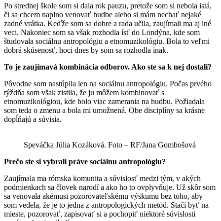
Po strednej škole som si dala rok pauzu, pretože som si nebola istá,
či sa chcem naplno venovať hudbe alebo si mám nechať nejaké
zadné vrátka. Keďže som sa dobre a rada učila, zaujímali ma aj iné
veci. Nakoniec som sa však rozhodla ísť do Londýna, kde som
študovala sociálnu antropológiu a etnomuzikológiu. Bola to veľmi
dobrá skúsenosť, hoci dnes by som sa rozhodla inak.
To je zaujímavá kombinácia odborov. Ako ste sa k nej dostali?
Pôvodne som nastúpila len na sociálnu antropológiu. Počas prvého
týždňa som však zistila, že ju môžem kombinovať s
etnomuzikológiou, kde bolo viac zamerania na hudbu. Požiadala
som teda o zmenu a bola mi umožnená. Obe disciplíny sa krásne
dopĺňajú a súvisia.
Speváčka Júlia Kozáková. Foto – RF/Jana Gombošová
Prečo ste si vybrali práve sociálnu antropológiu?
Zaujímala ma rómska komunita a súvislosť medzi tým, v akých
podmienkach sa človek narodí a ako ho to ovplyvňuje. Už skôr som
sa venovala akémusi pozorovateľskému výskumu bez toho, aby
som vedela, že je to jedna z antropologických metód. Stačí byť na
mieste, pozorovať, zapisovať si a pochopiť niektoré súvislosti