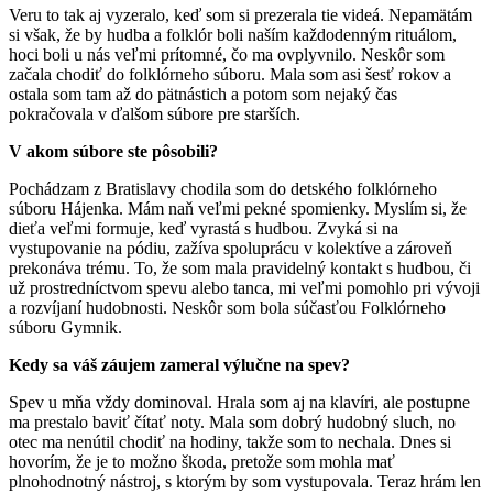
Veru to tak aj vyzeralo, keď som si prezerala tie videá. Nepamätám
si však, že by hudba a folklór boli naším každodenným rituálom,
hoci boli u nás veľmi prítomné, čo ma ovplyvnilo. Neskôr som
začala chodiť do folklórneho súboru. Mala som asi šesť rokov a
ostala som tam až do pätnástich a potom som nejaký čas
pokračovala v ďalšom súbore pre starších.
V akom súbore ste pôsobili?
Pochádzam z Bratislavy chodila som do detského folklórneho
súboru Hájenka. Mám naň veľmi pekné spomienky. Myslím si, že
dieťa veľmi formuje, keď vyrastá s hudbou. Zvyká si na
vystupovanie na pódiu, zažíva spoluprácu v kolektíve a zároveň
prekonáva trému. To, že som mala pravidelný kontakt s hudbou, či
už prostredníctvom spevu alebo tanca, mi veľmi pomohlo pri vývoji
a rozvíjaní hudobnosti. Neskôr som bola súčasťou Folklórneho
súboru Gymnik.
Kedy sa váš záujem zameral výlučne na spev?
Spev u mňa vždy dominoval. Hrala som aj na klavíri, ale postupne
ma prestalo baviť čítať noty. Mala som dobrý hudobný sluch, no
otec ma nenútil chodiť na hodiny, takže som to nechala. Dnes si
hovorím, že je to možno škoda, pretože som mohla mať
plnohodnotný nástroj, s ktorým by som vystupovala. Teraz hrám len