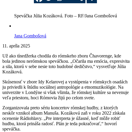
Speváčka Júlia Kozáková. Foto – RF/Jana Gombošová
Jana Gombošová
11. apríla 2025
Už ako tínedžerka chodila do rómskeho zboru Čhavorenge, kde
bola jedinou nerómskou speváčkou. „Očarila ma emócia, expresivita
a sila, ktorú v sebe nesie toto hudobné dedičstvo,“ vysvetľuje Júlia
Kozáková.
Skúsenosť v zbore Idy Kelarovej a vystúpenia v rómskych osadách
ju priviedli k štúdiu sociálnej antropológie a etnomuzikológie. Na
univerzite v Londýne si však všimla, že rómskej kultúre sa nevenuje
veľa priestoru, hoci Rómovia žijú po celom svete.
Zorganizovala preto sériu koncertov rómskej hudby, z ktorých
neskôr vznikol album Manuša. Kozáková zaň v roku 2022 získala
ocenenie Rádiohlavy. „Pre interpreta je úžasné, keď môže robiť
hudbu, ktorá prináša radosť. Plán je teda pokračovať,“ hovorí
speváčka.