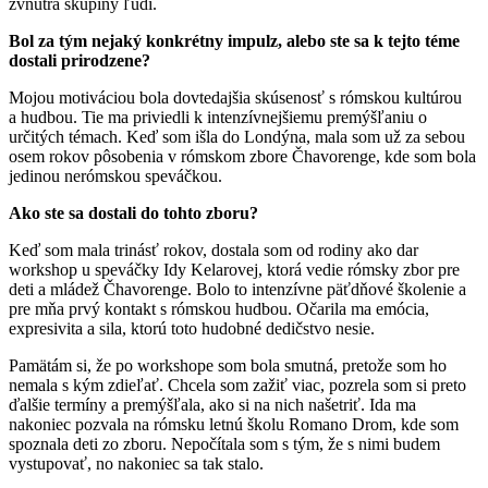
zvnútra skupiny ľudí.
Bol za tým nejaký konkrétny impulz, alebo ste sa k tejto téme
dostali prirodzene?
Mojou motiváciou bola dovtedajšia skúsenosť s rómskou kultúrou
a hudbou. Tie ma priviedli k intenzívnejšiemu premýšľaniu o
určitých témach. Keď som išla do Londýna, mala som už za sebou
osem rokov pôsobenia v rómskom zbore Čhavorenge, kde som bola
jedinou nerómskou speváčkou.
Ako ste sa dostali do tohto zboru?
Keď som mala trinásť rokov, dostala som od rodiny ako dar
workshop u speváčky Idy Kelarovej, ktorá vedie rómsky zbor pre
deti a mládež Čhavorenge. Bolo to intenzívne päťdňové školenie a
pre mňa prvý kontakt s rómskou hudbou. Očarila ma emócia,
expresivita a sila, ktorú toto hudobné dedičstvo nesie.
Pamätám si, že po workshope som bola smutná, pretože som ho
nemala s kým zdieľať. Chcela som zažiť viac, pozrela som si preto
ďalšie termíny a premýšľala, ako si na nich našetriť. Ida ma
nakoniec pozvala na rómsku letnú školu Romano Drom, kde som
spoznala deti zo zboru. Nepočítala som s tým, že s nimi budem
vystupovať, no nakoniec sa tak stalo.