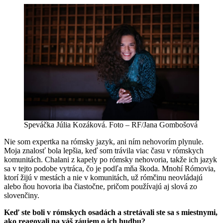
Speváčka Júlia Kozáková. Foto – RF/Jana Gombošová
Nie som expertka na rómsky jazyk, ani ním nehovorím plynule.
Moja znalosť bola lepšia, keď som trávila viac času v rómskych
komunitách. Chalani z kapely po rómsky nehovoria, takže ich jazyk
sa v tejto podobe vytráca, čo je podľa mňa škoda. Mnohí Rómovia,
ktorí žijú v mestách a nie v komunitách, už rómčinu neovládajú
alebo ňou hovoria iba čiastočne, pričom používajú aj slová zo
slovenčiny.
Keď ste boli v rómskych osadách a stretávali ste sa s miestnymi,
ako reagovali na váš záujem o ich hudbu?