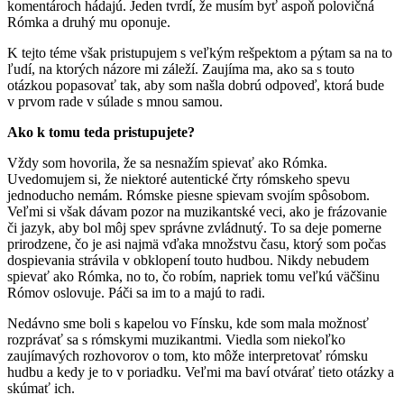
komentároch hádajú. Jeden tvrdí, že musím byť aspoň polovičná
Rómka a druhý mu oponuje.
K tejto téme však pristupujem s veľkým rešpektom a pýtam sa na to
ľudí, na ktorých názore mi záleží. Zaujíma ma, ako sa s touto
otázkou popasovať tak, aby som našla dobrú odpoveď, ktorá bude
v prvom rade v súlade s mnou samou.
Ako k tomu teda pristupujete?
Vždy som hovorila, že sa nesnažím spievať ako Rómka.
Uvedomujem si, že niektoré autentické črty rómskeho spevu
jednoducho nemám. Rómske piesne spievam svojím spôsobom.
Veľmi si však dávam pozor na muzikantské veci, ako je frázovanie
či jazyk, aby bol môj spev správne zvládnutý. To sa deje pomerne
prirodzene, čo je asi najmä vďaka množstvu času, ktorý som počas
dospievania strávila v obklopení touto hudbou. Nikdy nebudem
spievať ako Rómka, no to, čo robím, napriek tomu veľkú väčšinu
Rómov oslovuje. Páči sa im to a majú to radi.
Nedávno sme boli s kapelou vo Fínsku, kde som mala možnosť
rozprávať sa s rómskymi muzikantmi. Viedla som niekoľko
zaujímavých rozhovorov o tom, kto môže interpretovať rómsku
hudbu a kedy je to v poriadku. Veľmi ma baví otvárať tieto otázky a
skúmať ich.