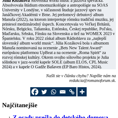
Júlia Kozáková
Slovenská world music a jazzová speváčka.
Absolvovala štúdium etnomuzikológie a antropológie na SOAS
University v Londýne, v súčasnosti študuje jazzový spev na
Janáčkovej Akadémii v Brne. Jej prelomový debutový album
Manuša (2022), na ktorom interpretuje rómsku tradičnú muziku, jej
priniesol medzinárodný úspech. Koncertovala vo Veľkej Británii,
Nórsku, Belgicku, Taliansku, Estónsku, Českej republike, Poľsku,
Maďarsku, Srbsku, Fínsku na Slovensku a tiež na WOMEX 2023 v
Španielsku. V roku 2022 získal album Rádiohlavu za „najlepší
slovenský album world music“. Júlia Kozáková bola s albumom
Manuša nominovaná na ocenenie „Bets New Talent Award“
európskou platformou UpBeat a na ocenenie „Roma Spirit“ za
rozvoj rómskej kultúry. Okrem svojho sólového projektu je Julia
sólistkou v jazz-world kapele SOLE (album ELOS, CPL Music
2024) a v kapele O Gadže Bašaven (EP Baro Histos, 2024).
Našli ste v článku chybu? Napíšte nám na
redakcia@romanoforum.sk
.
Najčítanejšie
Z osady prešla do detského domova.