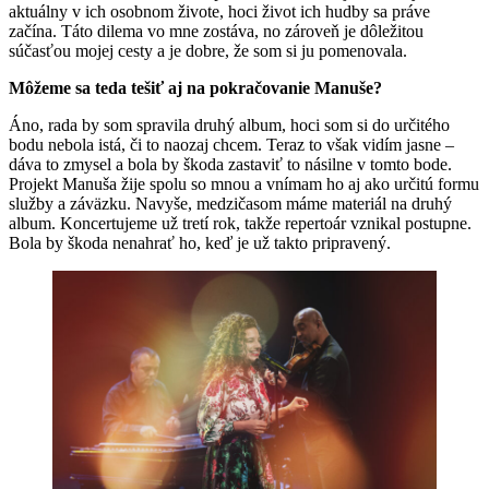
aktuálny v ich osobnom živote, hoci život ich hudby sa práve
začína. Táto dilema vo mne zostáva, no zároveň je dôležitou
súčasťou mojej cesty a je dobre, že som si ju pomenovala.
Môžeme sa teda tešiť aj na pokračovanie Manuše?
Áno, rada by som spravila druhý album, hoci som si do určitého
bodu nebola istá, či to naozaj chcem. Teraz to však vidím jasne –
dáva to zmysel a bola by škoda zastaviť to násilne v tomto bode.
Projekt Manuša žije spolu so mnou a vnímam ho aj ako určitú formu
služby a záväzku. Navyše, medzičasom máme materiál na druhý
album. Koncertujeme už tretí rok, takže repertoár vznikal postupne.
Bola by škoda nenahrať ho, keď je už takto pripravený.