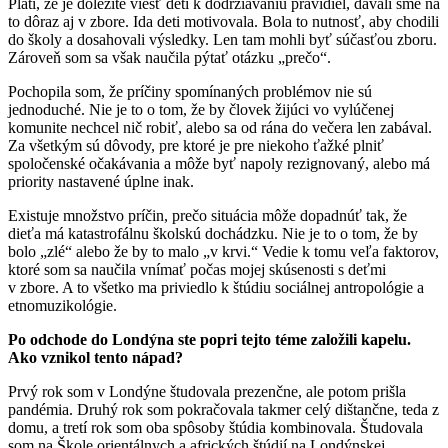
Platí, že je dôležité viesť deti k dodržiavaniu pravidiel, dávali sme na
to dôraz aj v zbore. Ida deti motivovala. Bola to nutnosť, aby chodili
do školy a dosahovali výsledky. Len tam mohli byť súčasťou zboru.
Zároveň som sa však naučila pýtať otázku „prečo“.
Pochopila som, že príčiny spomínaných problémov nie sú
jednoduché. Nie je to o tom, že by človek žijúci vo vylúčenej
komunite nechcel nič robiť, alebo sa od rána do večera len zabával.
Za všetkým sú dôvody, pre ktoré je pre niekoho ťažké plniť
spoločenské očakávania a môže byť napoly rezignovaný, alebo má
priority nastavené úplne inak.
Existuje množstvo príčin, prečo situácia môže dopadnúť tak, že
dieťa má katastrofálnu školskú dochádzku. Nie je to o tom, že by
bolo „zlé“ alebo že by to malo „v krvi.“ Vedie k tomu veľa faktorov,
ktoré som sa naučila vnímať počas mojej skúsenosti s deťmi
v zbore. A to všetko ma priviedlo k štúdiu sociálnej antropológie a
etnomuzikológie.
Po odchode do Londýna ste popri tejto téme založili kapelu.
Ako vznikol tento nápad?
Prvý rok som v Londýne študovala prezenčne, ale potom prišla
pandémia. Druhý rok som pokračovala takmer celý dištančne, teda z
domu, a tretí rok som oba spôsoby štúdia kombinovala. Študovala
som na Škole orientálnych a afrických štúdií na Londýnskej