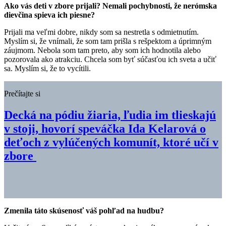
Ako vás deti v zbore prijali? Nemali pochybnosti, že nerómska
dievčina spieva ich piesne?
Prijali ma veľmi dobre, nikdy som sa nestretla s odmietnutím.
Myslím si, že vnímali, že som tam prišla s rešpektom a úprimným
záujmom. Nebola som tam preto, aby som ich hodnotila alebo
pozorovala ako atrakciu. Chcela som byť súčasťou ich sveta a učiť
sa. Myslím si, že to vycítili.
Prečítajte si
Decká na pódiu žiaria, ľudia im tlieskajú
v stoji, hovorí speváčka Ida Kelarová o
deťoch z vylúčených komunít, ktoré učí v
zbore
Zmenila táto skúsenosť váš pohľad na hudbu?