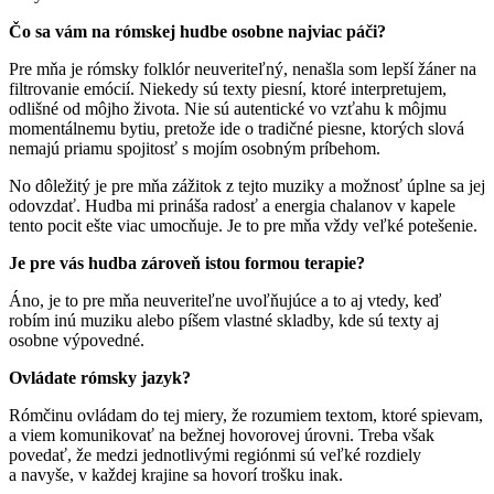
Čo sa vám na rómskej hudbe osobne najviac páči?
Pre mňa je rómsky folklór neuveriteľný, nenašla som lepší žáner na
filtrovanie emócií. Niekedy sú texty piesní, ktoré interpretujem,
odlišné od môjho života. Nie sú autentické vo vzťahu k môjmu
momentálnemu bytiu, pretože ide o tradičné piesne, ktorých slová
nemajú priamu spojitosť s mojím osobným príbehom.
No dôležitý je pre mňa zážitok z tejto muziky a možnosť úplne sa jej
odovzdať. Hudba mi prináša radosť a energia chalanov v kapele
tento pocit ešte viac umocňuje. Je to pre mňa vždy veľké potešenie.
Je pre vás hudba zároveň istou formou terapie?
Áno, je to pre mňa neuveriteľne uvoľňujúce a to aj vtedy, keď
robím inú muziku alebo píšem vlastné skladby, kde sú texty aj
osobne výpovedné.
Ovládate rómsky jazyk?
Rómčinu ovládam do tej miery, že rozumiem textom, ktoré spievam,
a viem komunikovať na bežnej hovorovej úrovni. Treba však
povedať, že medzi jednotlivými regiónmi sú veľké rozdiely
a navyše, v každej krajine sa hovorí trošku inak.