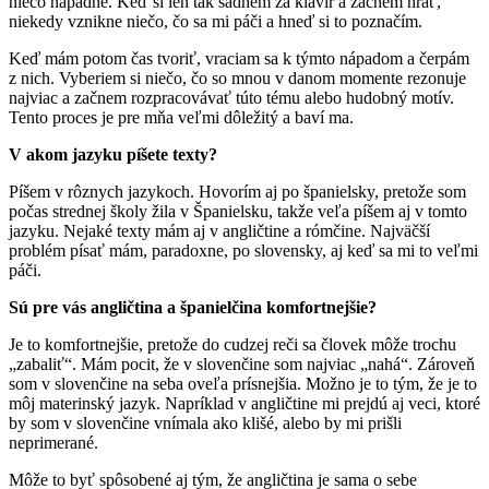
niečo napadne. Keď si len tak sadnem za klavír a začnem hrať,
niekedy vznikne niečo, čo sa mi páči a hneď si to poznačím.
Keď mám potom čas tvoriť, vraciam sa k týmto nápadom a čerpám
z nich. Vyberiem si niečo, čo so mnou v danom momente rezonuje
najviac a začnem rozpracovávať túto tému alebo hudobný motív.
Tento proces je pre mňa veľmi dôležitý a baví ma.
V akom jazyku píšete texty?
Píšem v rôznych jazykoch. Hovorím aj po španielsky, pretože som
počas strednej školy žila v Španielsku, takže veľa píšem aj v tomto
jazyku. Nejaké texty mám aj v angličtine a rómčine. Najväčší
problém písať mám, paradoxne, po slovensky, aj keď sa mi to veľmi
páči.
Sú pre vás angličtina a španielčina komfortnejšie?
Je to komfortnejšie, pretože do cudzej reči sa človek môže trochu
„zabaliť“. Mám pocit, že v slovenčine som najviac „nahá“. Zároveň
som v slovenčine na seba oveľa prísnejšia. Možno je to tým, že je to
môj materinský jazyk. Napríklad v angličtine mi prejdú aj veci, ktoré
by som v slovenčine vnímala ako klišé, alebo by mi prišli
neprimerané.
Môže to byť spôsobené aj tým, že angličtina je sama o sebe