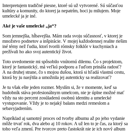
Interpretujem tradičné piesne, ktoré sú už vytvorené. Sú súčasťou
kultúry a komunity, do ktorej ja nepatrím, hoci ju milujem. Moje
umelecké ja je iné.
Aké je vaše umelecké „ja“?
Som jemnejšia, hĺbavejšia. Mám rada svoju súčasnosť, v ktorej je
množstvo podnetov a inšpirácie. V mojej každodennej realite riešim
iné témy než ľudia, ktorí tvorili rómsky folklór v kuchyniach a
prežívali ho ako svoj autentický život.
Toto uvedomenie mi spôsobilo vnútornú dilemu. Čo s projektom,
ktorý je fantastický, má veľkú podporu a ľuďom prináša radosť?
A na druhej strane, čo s mojou dušou, ktorá si hľadá vlastnú cestu,
ktorá by ju nasýtila a umožnila jej autenticky sa realizovať?
Je tu však ešte jeden rozmer. Myslím si, že v momente, keď sa
hudobník stáva profesionálnym umelcom, nie je úplne možné mať
vždy na sto percent zosúladenú osobnú identitu a umelecké
vystupovanie. Vždy je to nejaký balans medzi remeslom a
sebavyjadrením.
Napríklad aj samotný proces od tvorby albumu až po jeho vydanie
môže trvať rok, dva alebo aj 10 rokov. A už len to je čas, za ktorý sa
toho veľa zmení. Pre tvorcov preto častokrát nie je ich nový album