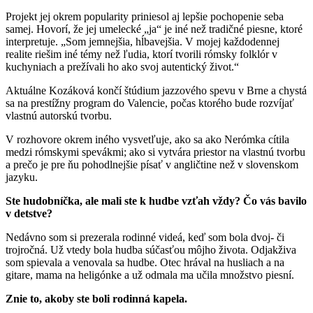
Projekt jej okrem popularity priniesol aj lepšie pochopenie seba
samej. Hovorí, že jej umelecké „ja“ je iné než tradičné piesne, ktoré
interpretuje. „Som jemnejšia, hĺbavejšia. V mojej každodennej
realite riešim iné témy než ľudia, ktorí tvorili rómsky folklór v
kuchyniach a prežívali ho ako svoj autentický život.“
Aktuálne Kozáková končí štúdium jazzového spevu v Brne a chystá
sa na prestížny program do Valencie, počas ktorého bude rozvíjať
vlastnú autorskú tvorbu.
V rozhovore okrem iného vysvetľuje, ako sa ako Nerómka cítila
medzi rómskymi spevákmi; ako si vytvára priestor na vlastnú tvorbu
a prečo je pre ňu pohodlnejšie písať v angličtine než v slovenskom
jazyku.
Ste hudobníčka, ale mali ste k hudbe vzťah vždy? Čo vás bavilo
v detstve?
Nedávno som si prezerala rodinné videá, keď som bola dvoj- či
trojročná. Už vtedy bola hudba súčasťou môjho života. Odjakživa
som spievala a venovala sa hudbe. Otec hrával na husliach a na
gitare, mama na heligónke a už odmala ma učila množstvo piesní.
Znie to, akoby ste boli rodinná kapela.