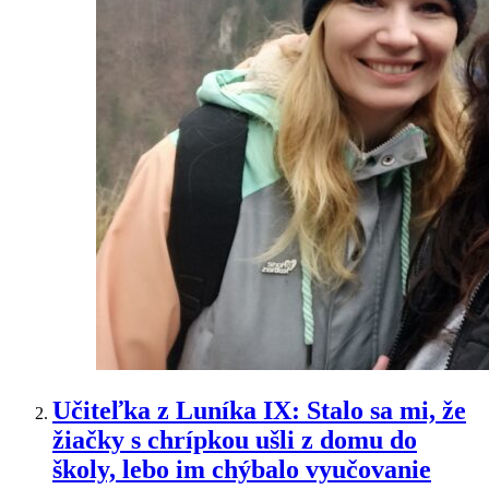
Učiteľka z Luníka IX: Stalo sa mi, že
žiačky s chrípkou ušli z domu do
školy, lebo im chýbalo vyučovanie