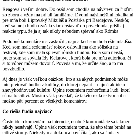
Reagovali veľmi dobre. Do osád som chodila na návštevu za ľuďmi
zo zboru a vždy ma prijali familiárne. Dvomi najsilnejšími lokalitami
pre mňa boli Liptovský Mikuláš a Poštárka pri Bardejove. Neskôr,
keď sa moja hudba začala viac dostávať do povedomia, prišli aj
reakcie typu, že ja aj tak nikdy nebudem spievať ako Rómka.
Podobné komentáre ma zaskočili, najmä keď som bola ešte mladšia.
Keď som mala sedemnásť rokov, oslovili ma ako sólistku na
festival, kde som mala spievať rómsku hudbu. Bola som neistá,
preto som sa spýtala Idy Kelarovej, ktorá bola pre mňa autoritou, či
si to vôbec môžem dovoliť. Povedala mi, že určite áno, a to ma
povzbudilo.
Aj dnes je však veľkou otázkou, kto a za akých podmienok môže
interpretovať hudbu z kultúry, do ktorej nepatrí – najmä ak ide o
znevýhodňovanú kultúru. Úplne rozumiem rozhorčeniu ľudí, ktorí
sú na to citliví. Musím však povedať, že takéto reakcie tvoria iba
možno päť percent zo všetkých komentárov.
Čo riešia ľudia najviac?
Často ide o komentáre na internete, osobné konfrontácie sa takmer
nikdy nestávajú. Úplne však rozumiem tomu, že táto téma brnká na
citlivé struny. Niekedy ma dokonca baví čítať, ako sa ľudia v