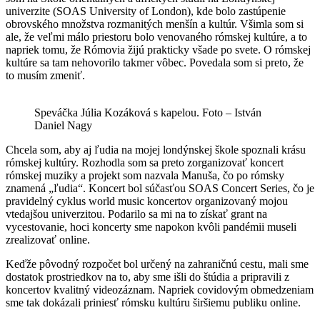
univerzite (SOAS University of London), kde bolo zastúpenie
obrovského množstva rozmanitých menšín a kultúr. Všimla som si
ale, že veľmi málo priestoru bolo venovaného rómskej kultúre, a to
napriek tomu, že Rómovia žijú prakticky všade po svete. O rómskej
kultúre sa tam nehovorilo takmer vôbec. Povedala som si preto, že
to musím zmeniť.
Speváčka Júlia Kozáková s kapelou. Foto – István
Daniel Nagy
Chcela som, aby aj ľudia na mojej londýnskej škole spoznali krásu
rómskej kultúry. Rozhodla som sa preto zorganizovať koncert
rómskej muziky a projekt som nazvala Manuša, čo po rómsky
znamená „ľudia“. Koncert bol súčasťou SOAS Concert Series, čo je
pravidelný cyklus world music koncertov organizovaný mojou
vtedajšou univerzitou. Podarilo sa mi na to získať grant na
vycestovanie, hoci koncerty sme napokon kvôli pandémii museli
zrealizovať online.
Keďže pôvodný rozpočet bol určený na zahraničnú cestu, mali sme
dostatok prostriedkov na to, aby sme išli do štúdia a pripravili z
koncertov kvalitný videozáznam. Napriek covidovým obmedzeniam
sme tak dokázali priniesť rómsku kultúru širšiemu publiku online.