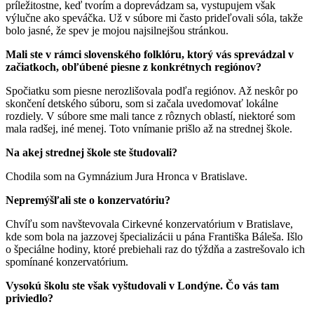
príležitostne, keď tvorím a doprevádzam sa, vystupujem však
výlučne ako speváčka. Už v súbore mi často prideľovali sóla, takže
bolo jasné, že spev je mojou najsilnejšou stránkou.
Mali ste v rámci slovenského folklóru, ktorý vás sprevádzal v
začiatkoch, obľúbené piesne z konkrétnych regiónov?
Spočiatku som piesne nerozlišovala podľa regiónov. Až neskôr po
skončení detského súboru, som si začala uvedomovať lokálne
rozdiely. V súbore sme mali tance z rôznych oblastí, niektoré som
mala radšej, iné menej. Toto vnímanie prišlo až na strednej škole.
Na akej strednej škole ste študovali?
Chodila som na Gymnázium Jura Hronca v Bratislave.
Nepremýšľali ste o konzervatóriu?
Chvíľu som navštevovala Cirkevné konzervatórium v Bratislave,
kde som bola na jazzovej špecializácii u pána Františka Báleša. Išlo
o špeciálne hodiny, ktoré prebiehali raz do týždňa a zastrešovalo ich
spomínané konzervatórium.
Vysokú školu ste však vyštudovali v Londýne. Čo vás tam
priviedlo?