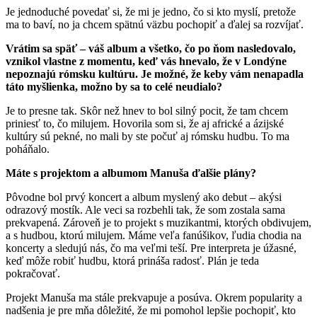
Je jednoduché povedať si, že mi je jedno, čo si kto myslí, pretože
ma to baví, no ja chcem spätnú väzbu pochopiť a ďalej sa rozvíjať.
Vrátim sa späť – váš album a všetko, čo po ňom nasledovalo,
vznikol vlastne z momentu, keď vás hnevalo, že v Londýne
nepoznajú rómsku kultúru. Je možné, že keby vám nenapadla
táto myšlienka, možno by sa to celé neudialo?
Je to presne tak. Skôr než hnev to bol silný pocit, že tam chcem
priniesť to, čo milujem. Hovorila som si, že aj africké a ázijské
kultúry sú pekné, no mali by ste počuť aj rómsku hudbu. To ma
poháňalo.
Máte s projektom a albumom Manuša ďalšie plány?
Pôvodne bol prvý koncert a album myslený ako debut – akýsi
odrazový mostík. Ale veci sa rozbehli tak, že som zostala sama
prekvapená. Zároveň je to projekt s muzikantmi, ktorých obdivujem,
a s hudbou, ktorú milujem. Máme veľa fanúšikov, ľudia chodia na
koncerty a sledujú nás, čo ma veľmi teší. Pre interpreta je úžasné,
keď môže robiť hudbu, ktorá prináša radosť. Plán je teda
pokračovať.
Projekt Manuša ma stále prekvapuje a posúva. Okrem popularity a
nadšenia je pre mňa dôležité, že mi pomohol lepšie pochopiť, kto