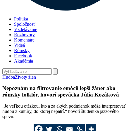
Politika
Spoločnosť
Vzdelávanie
Rozhovory
Komentáre
Videá
Rómsky
Facebook
Akadémia
Hudba
Životy žien
Nepoznám na filtrovanie emócií lepší žáner ako
rómsky folklór, hovorí speváčka Júlia Kozáková
„Je veľkou otázkou, kto a za akých podmienok môže interpretovať
hudbu z kultúry, do ktorej nepatrí,“ hovorí študentka jazzového
spevu.