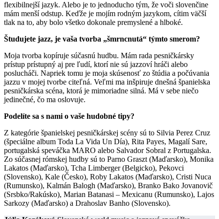
flexibilnejší jazyk. Alebo je to jednoducho tým, že voči slovenčine
mám menší odstup. Keďže je mojím rodným jazykom, cítim väčší
tlak na to, aby bolo všetko dokonale premyslené a hlboké.
Študujete jazz, je vaša tvorba „šmrncnutá“ týmto smerom?
Moja tvorba kopíruje súčasnú hudbu. Mám rada pesničkársky
prístup prístupný aj pre ľudí, ktorí nie sú jazzoví hráči alebo
poslucháči. Napriek tomu je moja skúsenosť zo štúdia a počúvania
jazzu v mojej tvorbe citeľná. Veľmi ma inšpiruje dnešná španielska
pesničkárska scéna, ktorá je mimoriadne silná. Má v sebe niečo
jedinečné, čo ma oslovuje.
Podelíte sa s nami o vaše hudobné tipy?
Z kategórie španielskej pesničkárskej scény sú to Silvia Perez Cruz
(špeciálne album Toda La Vida Un Día), Rita Payes, Magalí Sare,
portugalská speváčka MARO alebo Salvador Sobral z Portugalska.
Zo súčasnej rómskej hudby sú to Parno Graszt (Maďarsko), Monika
Lakatos (Maďarsko), Tcha Limberger (Belgicko), Pekovci
(Slovensko), Kale (Česko), Roby Lakatos (Maďarsko), Cristi Nuca
(Rumunsko), Kalmán Balogh (Maďarsko), Branko Bako Jovanovič
(Srsbko/Rakúsko), Marian Batanasi – Mexicanu (Rumunsko), Lajos
Sarkozy (Maďarsko) a Drahoslav Banho (Slovensko).