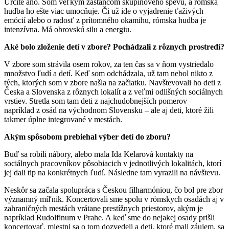
Určite áno. Som veľkým zástancom skupinového spevu, a rómska
hudba ho ešte viac umocňuje. Či už ide o vyjadrenie ťaživých
emócií alebo o radosť z prítomného okamihu, rómska hudba je
intenzívna. Má obrovskú silu a energiu.
Aké bolo zloženie detí v zbore? Pochádzali z rôznych prostredí?
V zbore som strávila osem rokov, za ten čas sa v ňom vystriedalo
množstvo ľudí a detí. Keď som odchádzala, už tam nebol nikto z
tých, ktorých som v zbore našla na začiatku. Navštevovali ho deti z
Česka a Slovenska z rôznych lokalít a z veľmi odlišných sociálnych
vrstiev. Stretla som tam deti z najchudobnejších pomerov –
napríklad z osád na východnom Slovensku – ale aj deti, ktoré žili
takmer úplne integrované v mestách.
Akým spôsobom prebiehal výber detí do zboru?
Buď sa robili nábory, alebo mala Ida Kelarová kontakty na
sociálnych pracovníkov pôsobiacich v jednotlivých lokalitách, ktorí
jej dali tip na konkrétnych ľudí. Následne tam vyrazili na návštevu.
Neskôr sa začala spolupráca s Českou filharmóniou, čo bol pre zbor
významný míľnik. Koncertovali sme spolu v rómskych osadách aj v
zahraničných mestách vrátane prestížnych priestorov, akým je
napríklad Rudolfinum v Prahe. A keď sme do nejakej osady prišli
koncertovať, miestni sa o tom dozvedeli a deti, ktoré mali záujem, sa