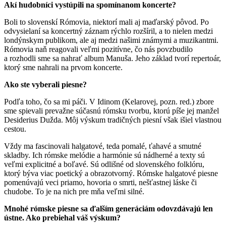
Akí hudobníci vystúpili na spomínanom koncerte?
Boli to slovenskí Rómovia, niektorí mali aj maďarský pôvod. Po
odvysielaní sa koncertný záznam rýchlo rozšíril, a to nielen medzi
londýnskym publikom, ale aj medzi našimi známymi a muzikantmi.
Rómovia naň reagovali veľmi pozitívne, čo nás povzbudilo
a rozhodli sme sa nahrať album Manuša. Jeho základ tvorí repertoár,
ktorý sme nahrali na prvom koncerte.
Ako ste vyberali piesne?
Podľa toho, čo sa mi páči. V Idinom (Kelarovej, pozn. red.) zbore
sme spievali prevažne súčasnú rómsku tvorbu, ktorú píše jej manžel
Desiderius Dužda. Môj výskum tradičných piesní však išiel vlastnou
cestou.
Vždy ma fascinovali halgatové, teda pomalé, ťahavé a smutné
skladby. Ich rómske melódie a harmónie sú nádherné a texty sú
veľmi explicitné a boľavé. Sú odlišné od slovenského folklóru,
ktorý býva viac poetický a obrazotvorný. Rómske halgatové piesne
pomenúvajú veci priamo, hovoria o smrti, nešťastnej láske či
chudobe. To je na nich pre mňa veľmi silné.
Mnohé rómske piesne sa ďalším generáciám odovzdávajú len
ústne. Ako prebiehal váš výskum?