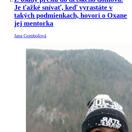
Je ťažké snívať, keď vyrastáte v
takých podmienkach, hovorí o Oxane
jej mentorka
Jana Gombošová