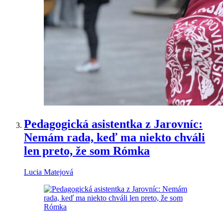
Pedagogická asistentka z Jarovníc:
Nemám rada, keď ma niekto chváli
len preto, že som Rómka
Lucia Matejová