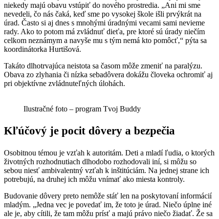
niekedy majú obavu vstúpiť do nového prostredia. „Ani mi sme
nevedeli, čo nás čaká, keď sme po vysokej škole išli prvýkrát na
úrad. Často si aj dnes s mnohými úradnými vecami sami nevieme
rady. Ako to potom má zvládnuť dieťa, pre ktoré sú úrady niečím
celkom neznámym a navyše mu s tým nemá kto pomôcť,“ pýta sa
koordinátorka Hurtišová.
Takáto dlhotrvajúca neistota sa časom môže zmeniť na paralýzu.
Obava zo zlyhania či nízka sebadôvera dokážu človeka ochromiť aj
pri objektívne zvládnuteľných úlohách.
Ilustračné foto – program Tvoj Buddy
Kľúčový je pocit dôvery a bezpečia
Osobitnou témou je vzťah k autoritám. Deti a mladí ľudia, o ktorých
životných rozhodnutiach dlhodobo rozhodovali iní, si môžu so
sebou niesť ambivalentný vzťah k inštitúciám. Na jednej strane ich
potrebujú, na druhej ich môžu vnímať ako miesta kontroly.
Budovanie dôvery preto nemôže stáť len na poskytovaní informácií
mladým. „Jedna vec je povedať im, že toto je úrad. Niečo úplne iné
ale je, aby cítili, že tam môžu prísť a majú právo niečo žiadať. Že sa