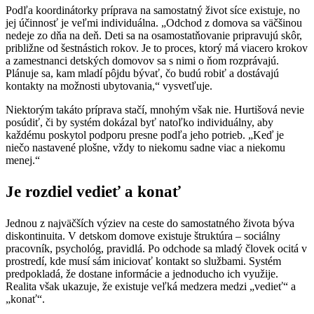
Podľa koordinátorky príprava na samostatný život síce existuje, no
jej účinnosť je veľmi individuálna. „Odchod z domova sa väčšinou
nedeje zo dňa na deň. Deti sa na osamostatňovanie pripravujú skôr,
približne od šestnástich rokov. Je to proces, ktorý má viacero krokov
a zamestnanci detských domovov sa s nimi o ňom rozprávajú.
Plánuje sa, kam mladí pôjdu bývať, čo budú robiť a dostávajú
kontakty na možnosti ubytovania,“ vysvetľuje.
Niektorým takáto príprava stačí, mnohým však nie. Hurtišová nevie
posúdiť, či by systém dokázal byť natoľko individuálny, aby
každému poskytol podporu presne podľa jeho potrieb. „Keď je
niečo nastavené plošne, vždy to niekomu sadne viac a niekomu
menej.“
Je rozdiel vedieť a konať
Jednou z najväčších výziev na ceste do samostatného života býva
diskontinuita. V detskom domove existuje štruktúra – sociálny
pracovník, psychológ, pravidlá. Po odchode sa mladý človek ocitá v
prostredí, kde musí sám iniciovať kontakt so službami. Systém
predpokladá, že dostane informácie a jednoducho ich využije.
Realita však ukazuje, že existuje veľká medzera medzi „vedieť“ a
„konať“.