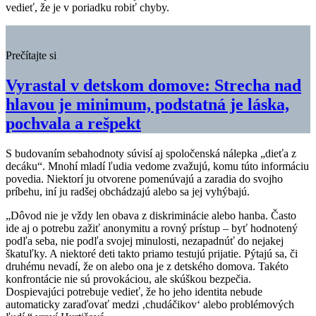
vedieť, že je v poriadku robiť chyby.
Prečítajte si
Vyrastal v detskom domove: Strecha nad
hlavou je minimum, podstatná je láska,
pochvala a rešpekt
S budovaním sebahodnoty súvisí aj spoločenská nálepka „dieťa z
decáku“. Mnohí mladí ľudia vedome zvažujú, komu túto informáciu
povedia. Niektorí ju otvorene pomenúvajú a zaradia do svojho
príbehu, iní ju radšej obchádzajú alebo sa jej vyhýbajú.
„Dôvod nie je vždy len obava z diskriminácie alebo hanba. Často
ide aj o potrebu zažiť anonymitu a rovný prístup – byť hodnotený
podľa seba, nie podľa svojej minulosti, nezapadnúť do nejakej
škatuľky. A niektoré deti takto priamo testujú prijatie. Pýtajú sa, či
druhému nevadí, že on alebo ona je z detského domova. Takéto
konfrontácie nie sú provokáciou, ale skúškou bezpečia.
Dospievajúci potrebuje vedieť, že ho jeho identita nebude
automaticky zaraďovať medzi ‚chudáčikov‘ alebo problémových