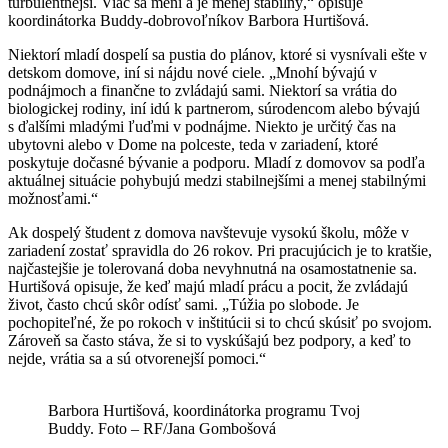
turbulentnejší. Viac sa mení a je menej stabilný,“ opisuje
koordinátorka Buddy-dobrovoľníkov Barbora Hurtišová.
Niektorí mladí dospelí sa pustia do plánov, ktoré si vysnívali ešte v
detskom domove, iní si nájdu nové ciele. „Mnohí bývajú v
podnájmoch a finančne to zvládajú sami. Niektorí sa vrátia do
biologickej rodiny, iní idú k partnerom, súrodencom alebo bývajú
s ďalšími mladými ľuďmi v podnájme. Niekto je určitý čas na
ubytovni alebo v Dome na polceste, teda v zariadení, ktoré
poskytuje dočasné bývanie a podporu. Mladí z domovov sa podľa
aktuálnej situácie pohybujú medzi stabilnejšími a menej stabilnými
možnosťami.“
Ak dospelý študent z domova navštevuje vysokú školu, môže v
zariadení zostať spravidla do 26 rokov. Pri pracujúcich je to kratšie,
najčastejšie je tolerovaná doba nevyhnutná na osamostatnenie sa.
Hurtišová opisuje, že keď majú mladí prácu a pocit, že zvládajú
život, často chcú skôr odísť sami. „Túžia po slobode. Je
pochopiteľné, že po rokoch v inštitúcii si to chcú skúsiť po svojom.
Zároveň sa často stáva, že si to vyskúšajú bez podpory, a keď to
nejde, vrátia sa a sú otvorenejší pomoci.“
Barbora Hurtišová, koordinátorka programu Tvoj
Buddy. Foto – RF/Jana Gombošová