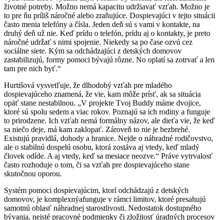
životné potreby. Možno nemá kapacitu udržiavať vzťah. Možno je
to pre ňu príliš náročné alebo zraňujúce. Dospievajúci v tejto situácii
často menia telefóny a čísla. Jeden deň sú s vami v kontakte, na
druhý deň už nie. Keď prídu o telefón, prídu aj o kontakty, je preto
náročné udržať s nimi spojenie. Niekedy sa po čase ozvú cez
sociálne siete. Kým sa odchádzajúci z detských domovov
zastabilizujú, formy pomoci bývajú rôzne. No oplatí sa zotrvať a len
tam pre nich byť.“
Hurtišová vysvetľuje, že dlhodobý vzťah pre mladého
dospievajúceho znamená, že vie, kam môže prísť, ak sa situácia
opäť stane nestabilnou. „V projekte Tvoj Buddy máme dvojice,
ktoré sú spolu sedem a viac rokov. Poznajú sa ich rodiny a funguje
to prirodzene. Ich vzťah nemá formálny názov, ale dieťa vie, že keď
sa niečo deje, má kam zaklopať. Zároveň to nie je bezbrehé.
Existujú pravidlá, dohody a hranice. Nejde o náhradné rodičovstvo,
ale o stabilnú dospelú osobu, ktorá zostáva aj vtedy, keď mladý
človek odíde. A aj vtedy, keď sa mesiace neozve.“ Práve vytrvalosť
často rozhoduje o tom, či sa vzťah pre dospievajúceho stane
skutočnou oporou.
Systém pomoci dospievajúcim, ktorí odchádzajú z detských
domovov, je komplexnýafunguje v rámci limitov, ktoré presahujú
samotnú oblasť náhradnej starostlivosti. Nedostatok dostupného
bývania, neisté pracovné podmienky či zložitosť úradných procesov