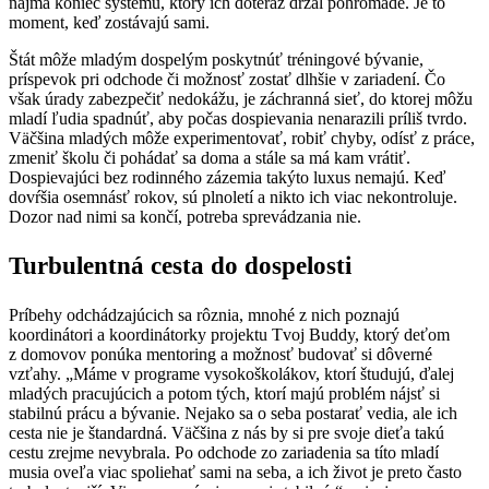
najmä koniec systému, ktorý ich doteraz držal pohromade. Je to
moment, keď zostávajú sami.
Štát môže mladým dospelým poskytnúť tréningové bývanie,
príspevok pri odchode či možnosť zostať dlhšie v zariadení. Čo
však úrady zabezpečiť nedokážu, je záchranná sieť, do ktorej môžu
mladí ľudia spadnúť, aby počas dospievania nenarazili príliš tvrdo.
Väčšina mladých môže experimentovať, robiť chyby, odísť z práce,
zmeniť školu či pohádať sa doma a stále sa má kam vrátiť.
Dospievajúci bez rodinného zázemia takýto luxus nemajú. Keď
dovŕšia osemnásť rokov, sú plnoletí a nikto ich viac nekontroluje.
Dozor nad nimi sa končí, potreba sprevádzania nie.
Turbulentná cesta do dospelosti
Príbehy odchádzajúcich sa rôznia, mnohé z nich poznajú
koordinátori a koordinátorky projektu Tvoj Buddy, ktorý deťom
z domovov ponúka mentoring a možnosť budovať si dôverné
vzťahy. „Máme v programe vysokoškolákov, ktorí študujú, ďalej
mladých pracujúcich a potom tých, ktorí majú problém nájsť si
stabilnú prácu a bývanie. Nejako sa o seba postarať vedia, ale ich
cesta nie je štandardná. Väčšina z nás by si pre svoje dieťa takú
cestu zrejme nevybrala. Po odchode zo zariadenia sa títo mladí
musia oveľa viac spoliehať sami na seba, a ich život je preto často