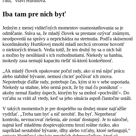
ľudí,“ vraví Hurtišová.
Iba tam pre nich byť
Jedným z menej viditeľných momentov osamostatňovania sa je
odmlčanie. Stáva sa, že mladý človek sa prestane ozývať známym,
neodpovedá na správy a neprichádza na stretnutia. Podľa skúseností
koordinátorky Hurtišovej mnohí mladí nechcú otvorene hovoriť
o niektorých témach. Vedia totiž, že ten druhý by sa o nich bál
a možno by nesúhlasil s ich rozhodnutiami. Niekedy sa hanbia,
inokedy zasa nemajú kapacitu riešiť tú-ktorú konkrétnosť.
„Ak mladý človek opakovane počul rady, ako si má nájsť prácu
alebo stabilné bývanie, nemusí chcieť počúvať ich znova.
Nepotrebuje ďalšie rady, potrebuje čas, kým si to v sebe usporiada.
Niekedy sa stiahne, lebo nemá pocit, že by mal čo ponúknuť –
akoby nemal žiadny úspech, ktorým by sa mohol »pochváliť«. Do
vzťahu sa vráti až vtedy, keď sa jeho situácia aspoň čiastočne ustáli.
V takých momentoch je pre dospelého na druhej strane najťažšie
vydržať. „Treba tam byť a nič nerobiť. Iba byť. Nepreberať
kontrolu, nevnucovať riešenia, ale zostať dostupný. Je to náročné,
najmä keď mladému dospievajúcemu hrozí reálne riziko, ako
napríklad nestabilné bývanie, dlhy alebo vzťahy, ktoré nefungujú,“
opisuje Hurtišová situáciu mnohých dobrovoľníkov, ktorí sú