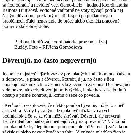
sa ňou odradiť a nevidieť veci čierno-bielo,“ hodnotí koordinátorka
Barbora Hurtišová. Podobné vnútorné neistoty bývajú podľa nej
častým dôvodom, pre ktorý mladí dospelí po počiatočných
problémoch ďalej nenastúpia do práce alebo ukončia pracovný
pomer v skúšobnej dobe.
Barbora Hurtišová, koordinátorka programu Tvoj
Buddy. Foto – RF/Jana Gombošová
Dôverujú, no často nepreverujú
Jednou z najnáročnejších výziev pre mladých ľudí, ktorí odchádzajú
z domovov, je práca s dôverou. Potrebujú ju, no často s ňou
narábajú inak než ich rovesníci z bezpečného zázemia. Dospievajúci
z domovov niekedy dôverujú príliš rýchlo, inokedy si zasa budujú
odstup a prísne kontrolujú, komu o sebe čo povedia.
„Keď sa človek dozvie, že niekto ponúka bývanie, môže to znieť
ako výhra. Vždy by za tým ale mala byť otázka, za akých
podmienok a čo sa za tým môže skrývať. Dôveruj, ale preveruj.
Lenže mladí odchádzajúci nedbajú vždy na ‚preveruj‘.“ Výhodná
ponuka môže byť legitímnou pomocou, ale môže byť aj začiatkom
závislosti alebo nevyváženého vzťahu. V prípade mladých žien je