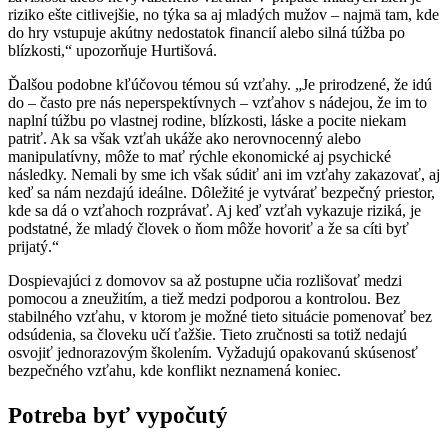
riziko ešte citlivejšie, no týka sa aj mladých mužov – najmä tam, kde
do hry vstupuje akútny nedostatok financií alebo silná túžba po
blízkosti,“ upozorňuje Hurtišová.
Ďalšou podobne kľúčovou témou sú vzťahy. „Je prirodzené, že idú
do – často pre nás neperspektívnych – vzťahov s nádejou, že im to
naplní túžbu po vlastnej rodine, blízkosti, láske a pocite niekam
patriť. Ak sa však vzťah ukáže ako nerovnocenný alebo
manipulatívny, môže to mať rýchle ekonomické aj psychické
následky. Nemali by sme ich však súdiť ani im vzťahy zakazovať, aj
keď sa nám nezdajú ideálne. Dôležité je vytvárať bezpečný priestor,
kde sa dá o vzťahoch rozprávať. Aj keď vzťah vykazuje riziká, je
podstatné, že mladý človek o ňom môže hovoriť a že sa cíti byť
prijatý.“
Dospievajúci z domovov sa až postupne učia rozlišovať medzi
pomocou a zneužitím, a tiež medzi podporou a kontrolou. Bez
stabilného vzťahu, v ktorom je možné tieto situácie pomenovať bez
odsúdenia, sa človeku učí ťažšie. Tieto zručnosti sa totiž nedajú
osvojiť jednorazovým školením. Vyžadujú opakovanú skúsenosť
bezpečného vzťahu, kde konflikt neznamená koniec.
Potreba byť vypočutý