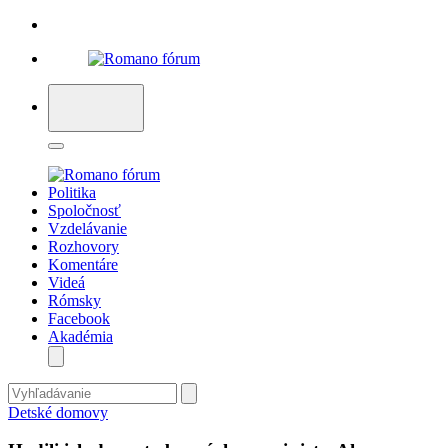
Politika
Spoločnosť
Vzdelávanie
Rozhovory
Komentáre
Videá
Rómsky
Facebook
Akadémia
Detské domovy