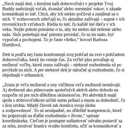
„Nech majú deti, s ktorými naši dobrovoľníci v projekte Tvoj
Buddy nadväzujú vzťah, dvanásť alebo osemnásť rokov, v zásade
komunikujú to isté. Chcú, aby ich niekto počúval a zaujímal sa o
nich. V rozhovoroch zdieľajú to, čo aktuálne zažívajú – najmä v ich
rovesníckych vzťahoch. Riešia to isté, čo každé iné dieťa v ich
veku. Nejde pritom primárne o to, aby im niekto dal riešenie alebo
radu. Skôr potrebujú mať priestor povedať, čo sa im stalo, byť
vypočutí a pochopení. To je často všetko,“ hovorí Barbora
Hurtišová.
Deti si podľa nej často konfrontujú svoj pohľad na svet s pohľadom
dobrovoľníka, ktorý im venuje čas. Za veľké plus považuje aj
možnosť voľby, ktorú zrazu zažívajú – niektoré rozhodnutia sú po
prvýkrát na nich. A pre niektoré deti je náročné aj rozhodnutie, čo si
objednajú v reštaurácii.
„Zrazu je veľa možností a ony väčšinou veľa možností nemávajú.
Aj drobnosti ako plánovanie spoločných aktivít alebo dohoda na
rozpočte sú pre nich dôležitou skúsenosťou. Pri aktivitách majú
spolu s dobrovoľníkom určitú sumu peňazí a musia sa dohodnúť, čo
s ňou urobia. Mladý človek tak dostáva svoju úlohu
a zodpovednosť. To sú nenápadné, no dôležité kompetencie, ktoré
ho pripravujú na ďalšie rozhodnutia v živote,“ opisuje
koordinátorka. Cieľom je postupne naštartovať odvahu postaviť sa
za seba, posúvať hranice svojho komfortu, učiť sa komunikovať a