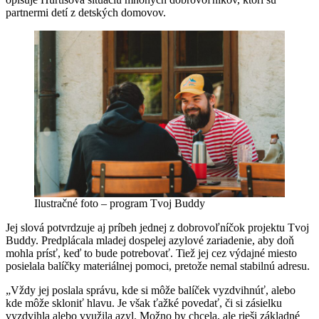
partnermi detí z detských domovov.
Ilustračné foto – program Tvoj Buddy
Jej slová potvrdzuje aj príbeh jednej z dobrovoľníčok projektu Tvoj
Buddy. Predplácala mladej dospelej azylové zariadenie, aby doň
mohla prísť, keď to bude potrebovať. Tiež jej cez výdajné miesto
posielala balíčky materiálnej pomoci, pretože nemal stabilnú adresu.
„Vždy jej poslala správu, kde si môže balíček vyzdvihnúť, alebo
kde môže skloniť hlavu. Je však ťažké povedať, či si zásielku
vyzdvihla alebo využila azyl. Možno by chcela, ale rieši základné