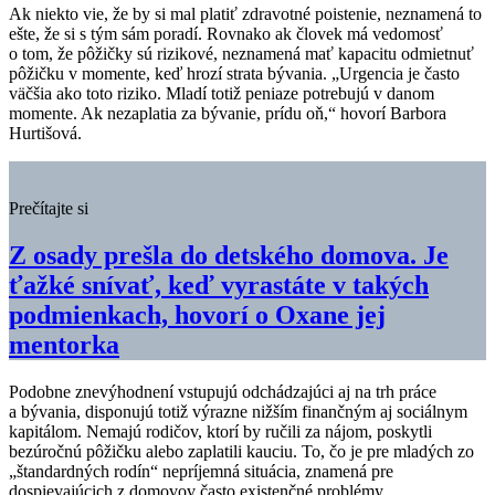
Ak niekto vie, že by si mal platiť zdravotné poistenie, neznamená to
ešte, že si s tým sám poradí. Rovnako ak človek má vedomosť
o tom, že pôžičky sú rizikové, neznamená mať kapacitu odmietnuť
pôžičku v momente, keď hrozí strata bývania. „Urgencia je často
väčšia ako toto riziko. Mladí totiž peniaze potrebujú v danom
momente. Ak nezaplatia za bývanie, prídu oň,“ hovorí Barbora
Hurtišová.
Prečítajte si
Z osady prešla do detského domova. Je
ťažké snívať, keď vyrastáte v takých
podmienkach, hovorí o Oxane jej
mentorka
Podobne znevýhodnení vstupujú odchádzajúci aj na trh práce
a bývania, disponujú totiž výrazne nižším finančným aj sociálnym
kapitálom. Nemajú rodičov, ktorí by ručili za nájom, poskytli
bezúročnú pôžičku alebo zaplatili kauciu. To, čo je pre mladých zo
„štandardných rodín“ nepríjemná situácia, znamená pre
dospievajúcich z domovov často existenčné problémy.