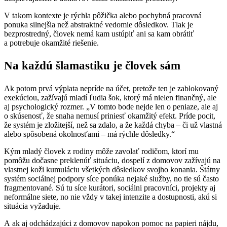
V takom kontexte je rýchla pôžička alebo pochybná pracovná
ponuka silnejšia než abstraktné vedomie dôsledkov. Tlak je
bezprostredný, človek nemá kam ustúpiť ani sa kam obrátiť
a potrebuje okamžité riešenie.
Na každú šlamastiku je človek sám
Ak potom prvá výplata nepríde na účet, pretože ten je zablokovaný
exekúciou, zažívajú mladí ľudia šok, ktorý má nielen finančný, ale
aj psychologický rozmer. „V tomto bode nejde len o peniaze, ale aj
o skúsenosť, že snaha nemusí priniesť okamžitý efekt. Príde pocit,
že systém je zložitejší, než sa zdalo, a že každá chyba – či už vlastná
alebo spôsobená okolnosťami – má rýchle dôsledky.“
Kým mladý človek z rodiny môže zavolať rodičom, ktorí mu
pomôžu dočasne preklenúť situáciu, dospelí z domovov zažívajú na
vlastnej koži kumuláciu všetkých dôsledkov svojho konania. Štátny
systém sociálnej podpory síce ponúka nejaké služby, no tie sú často
fragmentované. Sú tu síce kurátori, sociálni pracovníci, projekty aj
neformálne siete, no nie vždy v takej intenzite a dostupnosti, akú si
situácia vyžaduje.
A ak aj odchádzajúci z domovov napokon pomoc na papieri nájdu,