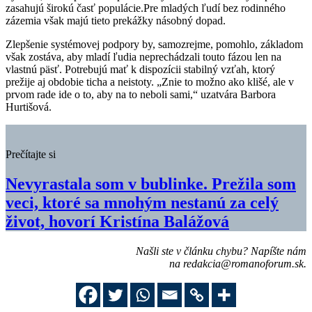
zasahujú širokú časť populácie.Pre mladých ľudí bez rodinného
zázemia však majú tieto prekážky násobný dopad.
Zlepšenie systémovej podpory by, samozrejme, pomohlo, základom
však zostáva, aby mladí ľudia neprechádzali touto fázou len na
vlastnú päsť. Potrebujú mať k dispozícii stabilný vzťah, ktorý
prežije aj obdobie ticha a neistoty. „Znie to možno ako klišé, ale v
prvom rade ide o to, aby na to neboli sami,“ uzatvára Barbora
Hurtišová.
Prečítajte si
Nevyrastala som v bublinke. Prežila som
veci, ktoré sa mnohým nestanú za celý
život, hovorí Kristína Balážová
Našli ste v článku chybu? Napíšte nám
na
redakcia@romanoforum.sk
.