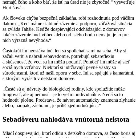
nemajú čoho a koho báť, že ísť na úrad nie je zbytočné,“ vysvetľuje
Hurtišová.
Ak človeku chýba bezpečná základňa, robí rozhodnutia pod väčším
tlakom. „Keď máme stabilné zázemie a podporu, záťažová situácia
sa zvláda ľahšie. Keďže dospievajúci odchádzajúci z domovov
takéto zázemie buď vôbec alebo od istého bodu nemajú, je to pre
nich výrazná nevýhoda.“
Častokrát im neostáva iné, len sa spoliehať sami na seba. Aby si
začali veriť a nabrali sebavedomie, potrebujú sebareflexiu
a skúsenosť, že veci sa im môžu podariť. Pomôcť im môže aj sieť
sociálnych vzťahov. Niektorí si udržiavajú pevné väzby so
súrodencami, ktorí už našli oporu v sebe. Iní sa spájajú s kamarátmi,
s ktorými vyrástli v detskom domove.
„Časté sú aj návraty do biologickej rodiny, kde spolužitie môže
fungovať, ale aj nemusí – je to veľmi individuálne. Nedá sa to
hodnotiť plošne. Predstava, že návrat automaticky znamená zlyhanie
alebo, naopak, záchranu, je príliš zjednodušujúca.“
Sebadôveru nahlodáva vnútorná neistota
Mladí dospievajúci, ktorí odídu z detského domova, sa často boria aj