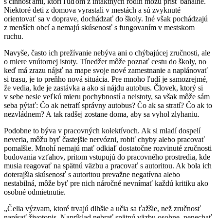
s činnosťami, ktorí ľuďom z intaktných rodín môžu prísť banálne.
Niektoré deti z domova vyrastali v mestách a sú zvyknuté
orientovať sa v doprave, dochádzať do školy. Iné však pochádzajú
z menších obcí a nemajú skúsenosť s fungovaním v mestskom
ruchu.
Navyše, často ich prežívanie nebýva ani o chýbajúcej zručnosti, ale
o miere vnútornej istoty. Tínedžer môže poznať cestu do školy, no
keď má zrazu nájsť na mape svoje nové zamestnanie a naplánovať
si trasu, je to preňho nová situácia. Pre mnoho ľudí je samozrejmé,
že vedia, kde je zastávka a ako si nájdu autobus. Človek, ktorý si
v sebe nesie veľkú mieru pochybností a neistoty, sa však môže sám
seba pýtať: Čo ak netrafí správny autobus? Čo ak sa stratí? Čo ak to
nezvládnem? A tak radšej zostane doma, aby sa vyhol zlyhaniu.
Podobne to býva v pracovných kolektívoch. Ak si mladí dospelí
neveria, môžu byť častejšie nervózni, robiť chyby alebo pracovať
pomalšie. Mnohí nemajú mať odkiaľ dostatočne rozvinuté zručnosti
budovania vzťahov, pritom vstupujú do pracovného prostredia, kde
musia reagovať na spätnú väzbu a pracovať s autoritou. Ak bola ich
doterajšia skúsenosť s autoritou prevažne negatívna alebo
nestabilná, môže byť pre nich náročné nevnímať každú kritiku ako
osobné odmietnutie.
„Čelia výzvam, ktoré trvajú dlhšie a učia sa ťažšie, než zručnosť
napísať životopis. Napríklad nebrať spätnú väzbu osobne, nenechať