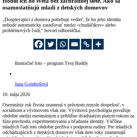
Hodili ich do sveta bez záchrannej siete. Ako sa
osamostatňujú mladí z detských domovov
„Dospievajúci z domova potrebuje vedieť, že ho jeho identita
nebude automaticky zaraďovať medzi »chudáčikov« alebo
problémových ľudí,“ hovorí odborníčka.
Ilustračné foto – program Tvoj Buddy
Jana Gombošová
10. mája 2026
Osemnásty rok života znamená v právnom zmysle dospelosť, v
sociálnom a vývinovom však nie. Vývinová psychológia považuje
obdobie medzi osemnástym a približne dvadsiatym piatym rokom za
fázu prechodu, experimentovania a hľadania identity. Väčšina
mladých ľudí toto obdobie prežíva s podporou rodiny. Pre mladých
odchádzajúcich z detských domovov však tieto roky znamenajú