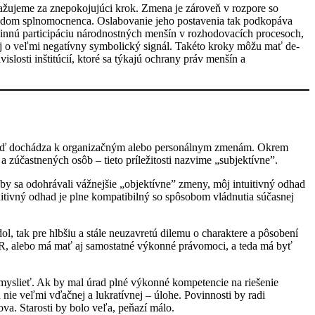
ažujeme za znepokojujúci krok. Zmena je zároveň v rozpore so
úradom splnomocnenca. Oslabovanie jeho postavenia tak podkopáva
činnú participáciu národnostných menšín v rozhodovacích procesoch,
 aj o veľmi negatívny symbolický signál. Takéto kroky môžu mať de-
slosti inštitúcií, ktoré sa týkajú ochrany práv menšín a
e, keď dochádza k organizačným alebo personálnym zmenám. Okrem
 a zúčastnených osôb – tieto príležitosti nazvime „subjektívne”.
y sa odohrávali vážnejšie „objektívne” zmeny, môj intuitivný odhad
tuitivný odhad je plne kompatibilný so spôsobom vládnutia súčasnej
 tak pre hlbšiu a stále neuzavretú dilemu o charaktere a pôsobení
, alebo má mať aj samostatné výkonné právomoci, a teda má byť
yslieť. Ak by mal úrad plné výkonné kompetencie na riešenie
h nie veľmi vďačnej a lukratívnej – úlohe. Povinnosti by radi
va. Starosti by bolo veľa, peňazí málo.