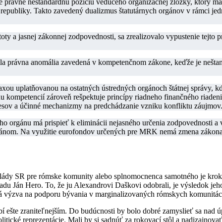
 právne neštandardnú pozíciu vedúceho organizačnej zložky, ktorý má 
republiky. Takto zavedený dualizmus štatutárnych orgánov v rámci jed
ty a jasnej zákonnej zodpovednosti, sa zrealizovalo vypustenie tejto 
la právna anomália zavedená v kompetenčnom zákone, keďže je neštanda
raxou uplatňovanou na ostatných ústredných orgánoch štátnej správy, k
u kompetencií zároveň rešpektuje princípy riadneho finančného riaden
cesov a účinné mechanizmy na predchádzanie vzniku konfliktu záujmov
ho orgánu má prispieť k eliminácii nejasného určenia zodpovednosti a
rgánom. Na využitie eurofondov určených pre MRK nemá zmena zákona
dy SR pre rómske komunity alebo splnomocnenca samotného je krokom 
radu Ján Hero. To, že ju Alexandrovi Daškovi odobrali, je výsledok je
vá výzva na podporu bývania v marginalizovaných rómskych komunitác
bí ešte zraniteľnejším. Do budúcnosti by bolo dobré zamyslieť sa na
ické reprezentácie. Mali by si sadnúť za rokovací stôl a nadizajnovať 