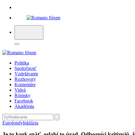
Politika
Spoločnosť
Vzdelávanie
Rozhovory
Komentáre
Videá
Rómsky
Facebook
Akadémia
Eurofondy
Inklúzia
Je to krok späť, oslabí to úrad. Odborníci kritizujú