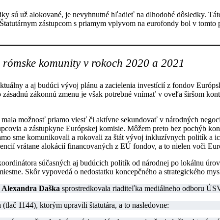
dky sú už alokované, je nevyhnutné hľadieť na dlhodobé dôsledky. Tát
a. Štatutárnym zástupcom s priamym vplyvom na eurofondy bol v tomto
 rómske komunity v rokoch 2020 a 2021
álny a aj budúci vývoj plánu a zacielenia investícií z fondov Európske
 zásadnú zákonnú zmenu je však potrebné vnímať v oveľa širšom kontex
mala možnosť priamo viesť či aktívne sekundovať v národných negoc
tupcovia a zástupkyne Európskej komisie. Môžem preto bez pochýb konšt
 sme komunikovali a rokovali za štát vývoj inkluzívnych politík a ich 
ncií vrátane alokácií financovaných z EÚ fondov, a to nielen voči Eur
dinátora súčasných aj budúcich politík od národnej po lokálnu úroveň
nemiestne. Skôr vypovedá o nedostatku koncepčného a strategického mys
 Alexandra Daška
sprostredkovala riaditeľka mediálneho odboru 
ač 1144), ktorým upravili štatutára, a to nasledovne: