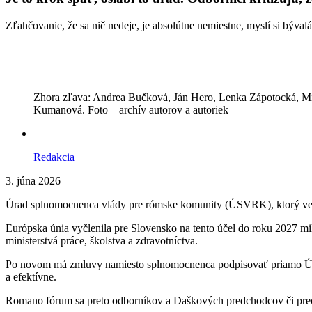
Zľahčovanie, že sa nič nedeje, je absolútne nemiestne, myslí si bý
Zhora zľava: Andrea Bučková, Ján Hero, Lenka Zápotocká, Mir
Kumanová. Foto – archív autorov a autoriek
Redakcia
3. júna 2026
Úrad splnomocnenca vlády pre rómske komunity (ÚSVRK), ktorý ved
Európska únia vyčlenila pre Slovensko na tento účel do roku 2027 
ministerstvá práce, školstva a zdravotníctva.
Po novom má zmluvy namiesto splnomocnenca podpisovať priamo Úra
a efektívne.
Romano fórum sa preto odborníkov a Daškových predchodcov či prech