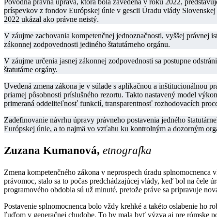
Pôvodná právna úprava, ktorá bola zavedená v roku 2022, predstavuje
príspevkov z fondov Európskej únie v gescii Úradu vlády Slovenskej 
2022 ukázal ako právne neistý.
V záujme zachovania kompetenčnej jednoznačnosti, vyššej právnej isto
zákonnej zodpovednosti jediného štatutárneho orgánu.
V záujme určenia jasnej zákonnej zodpovednosti sa postupne odstráni
štatutárne orgány.
Uvedená zmena zákona je v súlade s aplikačnou a inštitucionálnou p
priamej pôsobnosti príslušného rezortu. Takto nastavený model výkon
primeraná oddeliteľnosť funkcií, transparentnosť rozhodovacích pro
Zadefinovanie návrhu úpravy právneho postavenia jedného štatutárne
Európskej únie, a to najmä vo vzťahu ku kontrolným a dozorným o
Zuzana Kumanová,
etnografka
Zmena kompetenčného zákona v neprospech úradu splnomocnenca vlá
právomoc, stalo sa to počas predchádzajúcej vlády, keď bol na čele ú
programového obdobia sú už minuté, pretože práve sa pripravuje no
Postavenie splnomocnenca bolo vždy krehké a takéto oslabenie ho ro
ľuďom v generačnej chudobe. To by mala byť výzva aj pre rómske polit