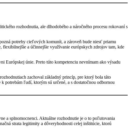
ického rozhodnutia, ale dlhodobého a náročného procesu rokovaní s
e pozná potreby cieľových komunít, a zároveň bude niesť priamu
 flexibilnejšie a účinnejšie využívanie európskych zdrojov tam, kde
ovni Európskej únie. Preto túto kompetenciu nevnímam ako výsadu
ozhodnutiach zachoval základný princíp, pre ktorý bola táto
 k potrebám ľudí, ktorým sú určené, a s dostatočnou odbornou
yne a splnomocnenci. Aktuálne rozhodnutie je o to poľutovania
ná strata legitimity a dôveryhodnosti celej inštitúcie, ktorú