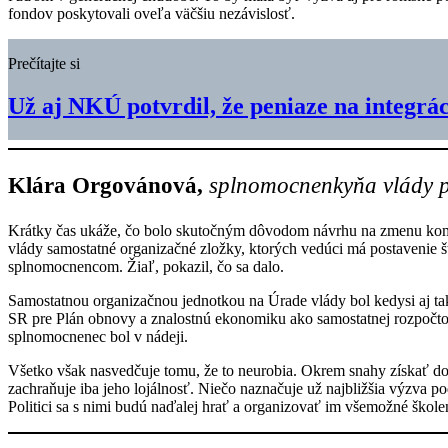
fondov poskytovali oveľa väčšiu nezávislosť.
Prečítajte si
Už aj NKÚ potvrdil, že peniaze na integr
Klára Orgovánová,
splnomocnenkyňa vlády p
Krátky čas ukáže, čo bolo skutočným dôvodom návrhu na zmenu komp
vlády samostatné organizačné zložky, ktorých vedúci má postavenie 
splnomocnencom. Žiaľ, pokazil, čo sa dalo.
Samostatnou organizačnou jednotkou na Úrade vlády bol kedysi aj t
SR pre Plán obnovy a znalostnú ekonomiku ako samostatnej rozpočtove
splnomocnenec bol v nádeji.
Všetko však nasvedčuje tomu, že to neurobia. Okrem snahy získať d
zachraňuje iba jeho lojálnosť. Niečo naznačuje už najbližšia výzva
Politici sa s nimi budú naďalej hrať a organizovať im všemožné školen