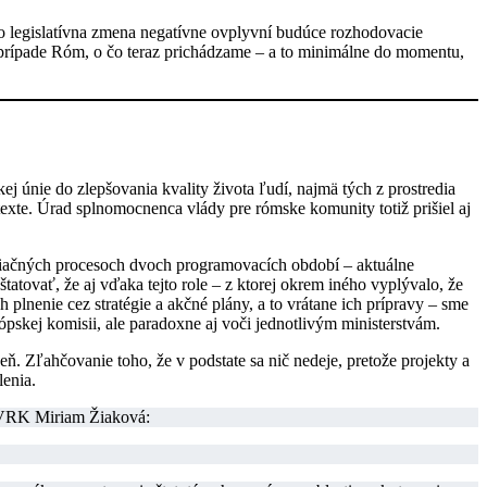
o legislatívna zmena negatívne ovplyvní budúce rozhodovacie
 prípade Róm, o čo teraz prichádzame – a to minimálne do momentu,
j únie do zlepšovania kvality života ľudí, najmä tých z prostredia
te. Úrad splnomocnenca vlády pre rómske komunity totiž prišiel aj
iačných procesoch dvoch programovacích období – aktuálne
atovať, že aj vďaka tejto role – z ktorej okrem iného vyplývalo, že
plnenie cez stratégie a akčné plány, a to vrátane ich prípravy – sme
ópskej komisii, ale paradoxne aj voči jednotlivým ministerstvám.
. Zľahčovanie toho, že v podstate sa nič nedeje, pretože projekty a
lenia.
ÚSVRK Miriam Žiaková: