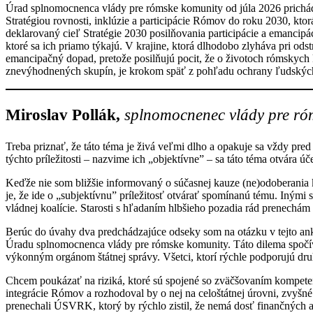
Úrad splnomocnenca vlády pre rómske komunity od júla 2026 prichád
Stratégiou rovnosti, inklúzie a participácie Rómov do roku 2030, k
deklarovaný cieľ Stratégie 2030 posilňovania participácie a emanci
ktoré sa ich priamo týkajú. V krajine, ktorá dlhodobo zlyháva pri o
emancipačný dopad, pretože posilňujú pocit, že o životoch rómskych ko
znevýhodnených skupín, je krokom späť z pohľadu ochrany ľudských 
Miroslav Pollák,
splnomocnenec vlády pre ró
Treba priznať, že táto téma je živá veľmi dlho a opakuje sa vždy 
týchto príležitosti – nazvime ich „objektívne” – sa táto téma otvára 
Keďže nie som bližšie informovaný o súčasnej kauze (ne)odoberania 
je, že ide o „subjektívnu” príležitosť otvárať spomínanú tému. Inými 
vládnej koalície. Starosti s hľadaním hlbšieho pozadia rád prenec
Berúc do úvahy dva predchádzajúce odseky som na otázku v tejto anke
Úradu splnomocnenca vlády pre rómske komunity. Táto dilema spočí
výkonným orgánom štátnej správy. Všetci, ktorí rýchle podporujú dr
Chcem poukázať na riziká, ktoré sú spojené so zväčšovaním kompete
integrácie Rómov a rozhodoval by o nej na celoštátnej úrovni, zvyšné r
prenechali ÚSVRK, ktorý by rýchlo zistil, že nemá dosť finančných a 