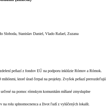
o Sloboda, Stanislav Daniel, Vlado Rafael, Zuzana
ozdelení peňazí z fondov EÚ na podporu inklúzie Rómov a Rómok.
0 miliónmi, ktoré úrad čerpal na projekty. Zvyšok peňazí prerozdeľujú
aze určené na pomoc rómskym komunitám míňané zmysluplne
na rolu splnomocnenca a život ľudí z vylúčených lokalít.