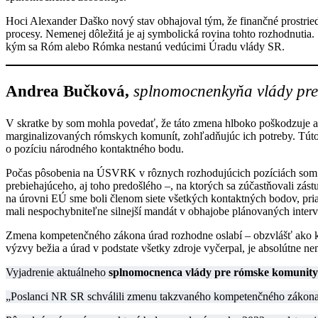
Hoci Alexander Daško nový stav obhajoval tým, že finančné prostrie
procesy. Nemenej dôležitá je aj symbolická rovina tohto rozhodnuti
kým sa Róm alebo Rómka nestanú vedúcimi Úradu vlády SR.
Andrea Bučková,
splnomocnenkyňa vlády pre
V skratke by som mohla povedať, že táto zmena hlboko poškodzuje aktu
marginalizovaných rómskych komunít, zohľadňujúc ich potreby. Túto
o pozíciu národného kontaktného bodu.
Počas pôsobenia na ÚSVRK v rôznych rozhodujúcich pozíciách som 
prebiehajúceho, aj toho predošlého –, na ktorých sa zúčastňovali zás
na úrovni EÚ sme boli členom siete všetkých kontaktných bodov, priamo
mali nespochybniteľne silnejší mandát v obhajobe plánovaných interve
Zmena kompetenčného zákona úrad rozhodne oslabí – obzvlášť ako koor
výzvy bežia a úrad v podstate všetky zdroje vyčerpal, je absolútne 
Vyjadrenie aktuálneho
splnomocnenca vlády pre rómske komunity
„Poslanci NR SR schválili zmenu takzvaného kompetenčného zákona (tl