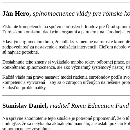
Ján Hero,
splnomocnenec vlády pre rómske k
Získanie kompetencie na správu európskych fondov pre Úrad splnom
Európskou komisiou, riadiacimi orgánmi a partnermi na národnej aj e
Hlavným argumentom bolo, že politiky zamerané na rómske komunity bu
zodpovednosť za nastavenie a realizáciu intervencií. Cieľom nebolo v
sú najviac potrebné.
Dosiahnutie tejto zmeny si vyžiadalo mnoho rokov odbornej práce, p
konkrétneho splnomocnenca, ale ako významný systémový nástroj štá
Každá vláda má právo nastaviť model riadenia eurofondov podľa svojh
kompetencia vytvorená – aby sa o zdrojoch určených na riešenie pro
znalosťou problematiky.
Stanislav Daniel,
riaditeľ Roma Education Fund
Na správne zhodnotenie tejto situácie je potrebné pripomenúť, že o
hodnejšie, že sa netýka iba aktuálneho mandátu, ale oslabí pozíciu ko
splnomocnenec zosobňuje.