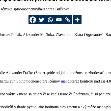
valá rómska splnomocnenkyňa Andrea Bučková.
oslav Pollák, Alexander Mušinka. Zlava dole: Klára Orgovánová, Rad
ie Alexander Daško (Smer), príde od júla o možnosť rozhodovať o r
miliardu eur. Splnomocnenec pre Rómov
mal
doteraz kontrolu nad asi 43
d vlády. Zmena sa deje v čase keď Daško čelí otázkam, či sú peni
odkýň v úrade pýtalo, ako hodnotia túto zmenu a aký môže mať vplyv 