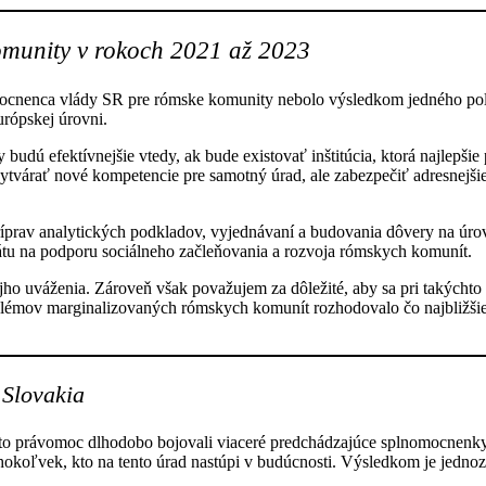
omunity v rokoch 2021 až 2023
ocnenca vlády SR pre rómske komunity nebolo výsledkom jedného polit
urópskej úrovni.
dú efektívnejšie vtedy, ak bude existovať inštitúcia, ktorá najlepši
ytvárať nové kompetencie pre samotný úrad, ale zabezpečiť adresnejšie,
ríprav analytických podkladov, vyjednávaní a budovania dôvery na úr
tu na podporu sociálneho začleňovania a rozvoja rómskych komunít.
o uváženia. Zároveň však považujem za dôležité, aby sa pri takýchto r
blémov marginalizovaných rómskych komunít rozhodovalo čo najbližšie
 Slovakia
 túto právomoc dlhodobo bojovali viaceré predchádzajúce splnomocnenk
hokoľvek, kto na tento úrad nastúpi v budúcnosti. Výsledkom je jednoznač