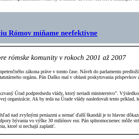
áciu Rómov míňame neefektívne
re rómske komunity v rokoch 2001 až 2007
etenčného zákona práve v tomto čase. Návrh do parlamentu predložil
štatutárneho orgánu. Pán Daško mal v oblasti poskytovania príspevko
akzvaný Úrad podpredsedu vlády, ktorý neriadi ministerstvo”. Výsled
j organizácie. Ak by teda na Úrade vlády nasledovali tento príklad, l
ohľad nad zvyšnými peniazmi a nemať ďalší škandál je to hlavne dôka
 podpory bývania vo výške 30 miliónov eur. Pán splnomocnenec môže st
ia, ktoré si nechajú zaplatiť.