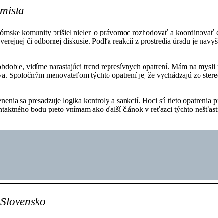
omista
ómske komunity prišiel nielen o právomoc rozhodovať a koordinovať e
verejnej či odbornej diskusie. Podľa reakcií z prostredia úradu je nav
dobie, vidíme narastajúci trend represívnych opatrení. Mám na mysli 
tva. Spoločným menovateľom týchto opatrení je, že vychádzajú zo stereo
enia sa presadzuje logika kontroly a sankcií. Hoci sú tieto opatrenia 
aktného bodu preto vnímam ako ďalší článok v reťazci týchto nešťastn
 Slovensko