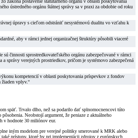
zo zákona postavenie štatutárneho orgánu v oblasti poskytovania
ného ústredného orgánu štátnej správy sa v praxi za obdobie od roku
právnej úpravy s cieľom odstrániť nesystémovú dualitu vo vzťahu k
rdné, aby v rámci jednej organizačnej štruktúry pôsobili viaceré
de sú činnosti sprostredkovateľského orgánu zabezpečované v rámci
ia a správy verejných prostriedkov, pričom je systémovo zabezpečená
.
 výkonu kompetencií v oblasti poskytovania príspevkov z fondov
 žiaden vplyv.“
späť. Trvalo dlho, než sa podarilo dať splnomocnencovi túto
ho pôsobenia. Neobstojí argument, že peniaze z aktuálneho
h v hodnote 30 miliónov eur.
d úplne iným modelom pre verejné politiky smerované k MRK alebo
také prístupy, ktoré by pri implementácii zdrojov z európskych