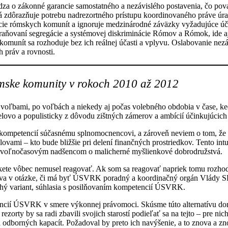
za o zákonné garancie samostatného a nezávislého postavenia, čo pov
torá zdôrazňuje potrebu nadrezortného prístupu koordinovaného práve 
pácie rómskych komunít a ignoruje medzinárodné záväzky vyžadujúce ú
dstraňovaní segregácie a systémovej diskriminácie Rómov a Rómok, ide
munít sa rozhoduje bez ich reálnej účasti a vplyvu. Oslabovanie nezávi
práv a rovnosti.
mske komunity v rokoch 2010 až 2012
pred voľbami, po voľbách a niekedy aj počas volebného obdobia v čas
účelovo a populisticky z dôvodu zištných zámerov a ambícií účinkujúcich
kompetencií súčasnému splnomocnencovi, a zároveň neviem o tom, že b
slovami – kto bude bližšie pri delení finančných prostriedkov. Tento in
hám voľnočasovým nadšencom o malicherné myšlienkové dobrodružstvá.
te vôbec nemusel reagovať. Ak som sa reagovať napriek tomu rozhodol,
va v otázke, či má byť ÚSVRK poradný a koordinačný orgán Vlády SR
uhý variant, súhlasia s posilňovaním kompetencií ÚSVRK.
ncií ÚSVRK v smere výkonnej právomoci. Skúsme túto alternatívu dom
ezorty by sa radi zbavili svojich starostí podieľať sa na tejto – pre nic
odborných kapacít. Požadoval by preto ich navýšenie, a to znova a zno