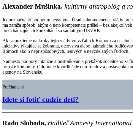
Alexander Mušinka,
kultúrny antropológ a r
Jednoznačne to hodnotím negatívne. Úrad splnomocnenca vlády pre r
ma zaráža spôsob, akým o tieto kompetencie prišiel – bez akejkoľvek 
predchádzajúcich konzultácií so samotným ÚSVRK.
Ak sa pozrieme na kroky tejto vlády vo vzťahu k Rómom za ostatné ob
iniciatívy týkajúce sa žobrania, otcovstva alebo náhradného rodičovs
Rómoch ako o neprispôsobivých, lenivých a nevzdelaných ľuďoch.
Namiesto podpory inklúzie a odstraňovania prekážok sociálneho začlen
rómske komunity. Odobratie koordinácie eurofondov a postavenia kont
agendy na Slovensku.
Prečítajte si
Idete si fotiť cudzie deti?
Rado Sloboda,
riaditeľ Amnesty International