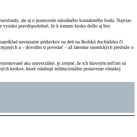
urofondy, ale aj o postavenie národného kontaktného bodu. Najviac
yše vysoko pravdepodobné, že k tomuto kroku došlo aj bez
napríklad naviazanie prídavkov na deti na školskú dochádzku či
typných a – dovolím si povedať – až latentne rasistických predstáv o
prezentované ako univerzálne, je zrejmé, že ich hlavným terčom sú
ých krokov, ktoré oslabujú inštitucionálne postavenie rómskej