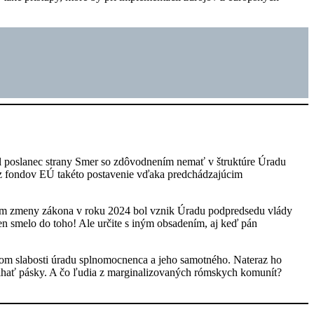
 poslanec strany Smer so zdôvodnením nemať v štruktúre Úradu
v z fondov EÚ takéto postavenie vďaka predchádzajúcim
kom zmeny zákona v roku 2024 bol vznik Úradu podpredsedu vlády
en smelo do toho! Ale určite s iným obsadením, aj keď pán
zom slabosti úradu splnomocnenca a jeho samotného. Nateraz ho
rihať pásky. A čo ľudia z marginalizovaných rómskych komunít?