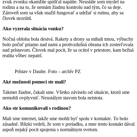
zvuk zvonku okamžite spúšťal napätie. Neustále som myslel na
rodinu a na to, že nemám žiadnu kontrolu nad tým, čo sa deje.
Zároveň som sa však snažil fungovať a udržať si rutinu, aby sa
človek nezrútil.
Ako vyzerala situácia vonku?
Nočná obloha bola desivá. Rakety a drony sa mihali tmou, výbuchy
bolo počuť priamo nad nami a protivzdušná obrana ich zostreľovala
nad prístavom. Človek mal pocit, že sa ocitol v priestore, kam bežná
realita vôbec nepatrí.
Prístav v Dauhe. Foto – archív PZ
Aké možnosti pomoci ste mali?
Takmer žiadne, čakali sme. Všetko záviselo od situácie, ktorú sme
nemohli ovplyvniť. Neustálym stavom bola neistota.
Ako ste komunikovali s rodinou?
Mali sme internet, takže sme mohli byť spolu v kontakte. To bolo
zásadné. Blízki vedeli, že som v poriadku, a mne tento kontakt dával
aspoň nejaký pocit spojenia s normálnym svetom.