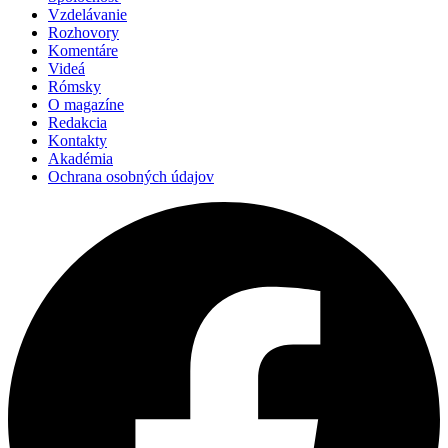
Vzdelávanie
Rozhovory
Komentáre
Videá
Rómsky
O magazíne
Redakcia
Kontakty
Akadémia
Ochrana osobných údajov