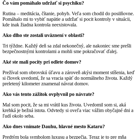
Čo vám pomáhalo udržať si psychiku?
Rutina – meditácia, čítanie, pohyb. Veľa som chodil do posilňovne.
Pomáhalo mi to vybiť napätie a udržať si pocit kontroly v situácii,
kde inak žiadna kontrola neexistovala.
Ako dlho ste zostali uväznení v oblasti?
Tri týždne. Každý deň sa zdal nekonečný, ale nakoniec sme prešli
bezpečnostnými kontrolami a mohli sme pokračovať ďalej.
Aké ste mali pocity pri odlete domov?
Prežíval som obrovskú úľavu a zároveň akýsi moment stíšenia, keď
si človek uvedomí, že sa vracia späť do normálneho života. Každý
preletený kilometer znamenal návrat domov.
Ako vás tento zážitok ovplyvnil po návrate?
Mal som pocit, že sa mi vrátil kus života. Uvedomil som si, aká
krehká je bežná istota. Odvtedy si oveľa viac vážim obyčajné dni a
ľudí okolo seba.
Ako dnes vnímate Dauhu, hlavné mesto Kataru?
Predtým bola symbolom luxusu a bezpečia. Teraz je to pre mňa