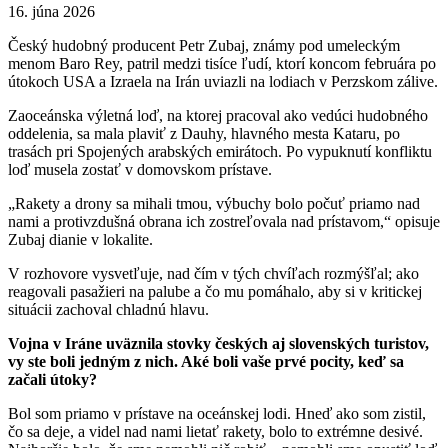
16. júna 2026
Český hudobný producent Petr Zubaj, známy pod umeleckým
menom Baro Rey, patril medzi tisíce ľudí, ktorí koncom februára po
útokoch USA a Izraela na Irán uviazli na lodiach v Perzskom zálive.
Zaoceánska výletná loď, na ktorej pracoval ako vedúci hudobného
oddelenia, sa mala plaviť z Dauhy, hlavného mesta Kataru, po
trasách pri Spojených arabských emirátoch. Po vypuknutí konfliktu
loď musela zostať v domovskom prístave.
„Rakety a drony sa mihali tmou, výbuchy bolo počuť priamo nad
nami a protivzdušná obrana ich zostreľovala nad prístavom,“ opisuje
Zubaj dianie v lokalite.
V rozhovore vysvetľuje, nad čím v tých chvíľach rozmýšľal; ako
reagovali pasažieri na palube a čo mu pomáhalo, aby si v kritickej
situácii zachoval chladnú hlavu.
Vojna v Iráne uväznila stovky českých aj slovenských turistov,
vy ste boli jedným z nich. Aké boli vaše prvé pocity, keď sa
začali útoky?
Bol som priamo v prístave na oceánskej lodi. Hneď ako som zistil,
čo sa deje, a videl nad nami lietať rakety, bolo to extrémne desivé.