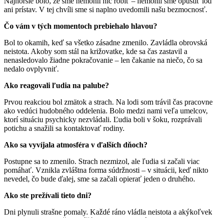
Najhoršie bolo, že sme nemohli nič robiť – nemohli sme opustiť loď
ani prístav. V tej chvíli sme si naplno uvedomili našu bezmocnosť.
Čo vám v tých momentoch prebiehalo hlavou?
Bol to okamih, keď sa všetko zásadne zmenilo. Zavládla obrovská
neistota. Akoby som stál na križovatke, kde sa čas zastavil a
nenasledovalo žiadne pokračovanie – len čakanie na niečo, čo sa
nedalo ovplyvniť.
Ako reagovali ľudia na palube?
Prvou reakciou bol zmätok a strach. Na lodi som trávil čas pracovne
ako vedúci hudobného oddelenia. Bolo medzi nami veľa umelcov,
ktorí situáciu psychicky nezvládali. Ľudia boli v šoku, rozprávali
potichu a snažili sa kontaktovať rodiny.
Ako sa vyvíjala atmosféra v ďalších dňoch?
Postupne sa to zmenilo. Strach nezmizol, ale ľudia si začali viac
pomáhať. Vznikla zvláštna forma súdržnosti – v situácii, keď nikto
nevedel, čo bude ďalej, sme sa začali opierať jeden o druhého.
Ako ste prežívali tieto dni?
Dni plynuli strašne pomaly. Každé ráno vládla neistota a akýkoľvek