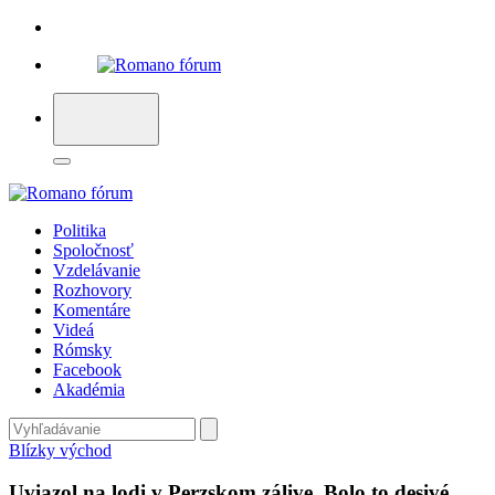
Politika
Spoločnosť
Vzdelávanie
Rozhovory
Komentáre
Videá
Rómsky
Facebook
Akadémia
Blízky východ
Uviazol na lodi v Perzskom zálive. Bolo to desivé,