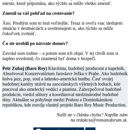
miesto, ktoré pripomína, ako rýchlo sa môže všetko zmeniť.
Zmenil sa váš pohľad na cestovanie?
Áno. Predtým som to bral voľnejšie. Teraz si oveľa viac sledujem
situáciu v destináciách a uvedomujem si, ako rýchlo sa môže
čokoľvek zvrtnúť.
Čo ste urobili po návrate domov?
Zavolal som rodine – a potom som ich objal. V tej chvíli som si
naplno uvedomil, čo znamená byť doma v bezpečí.
Petr Zubaj (Baro Rey)
Klavírista, hudobný producent a kapelník.
Absolvoval Konzervatórium Jaroslave Ježka v Prahe. Ako hudobník
hráva jazz, pop, soul a latinsko-americkú hudbu. Časť svojej
hudobnej kariéry strávil na zaoceánskych výletných lodiach, kde
pracoval ako umelecký vedúci a pianista. Zabezpečoval hudobné
produkcie, viedol súbory a koordinoval medzinárodné hudobné
tímy. Aktuálne sa pohybuje medzi Prahou a Dominikánskou
republikou, kde rozvíja vlastný projekt Baro Rey Music Production.
Našli ste v článku chybu? Napíšte nám
na
redakcia@romanoforum.sk
.