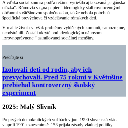
A vďaka socializmu sa podľa režimu vyriešila aj takzvaná „cigánska
otázka“. Rómovia sa „na papieri“ ideologicky stali rovnocennými
občanmi s väčšinovou spoločnosťou, takže nebola potrebná
špecifická prevýchova či vzdelávanie rómskych detí.
V realite života sa však problémy vylúčených komunít, samozrejme,
neodstránili. Zostali ukryté pod ideologickým nánosom
„zrovnoprávnenej“ asimilovanej sociálnej menšiny.
Prečítajte si
Izolovali deti od rodín, aby ich
prevychovali. Pred 75 rokmi v Květušíne
prebiehal kontroverzný školský
experiment
2025: Malý Slivník
Po prvých demokratických voľbách v júni 1990 slovenská vláda
v apríli 1991 uznesením č. 153 prijala zásady vládnej politiky