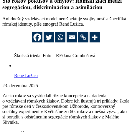
Sto rokov pokusov a omylov: Rómski žiaci medzi
segregáciou, diskrimináciou a asimiláciou
Ani dnešný vzdelávací model nerešpektuje svojbytnosť a špecifiká
rómskej identity, píše etnograf René Lužica.
Školská trieda. Foto – RF/Jana Gombošová
René Lužica
23. decembra 2025
Za sto rokov sa vystriedali rôzne koncepcie a nariadenia
o vzdelávaní rómskych žiakov. Dobre ich ilustrujú tri príklady: škola
pre rómske deti v československom Užhorode, kontroverzný
sociálny experiment v Květušíne zo 60. rokov a dnešná výzva, ako
si poradiť s odstránením segregácie rómskych žiakov z Malého
Slivníka.