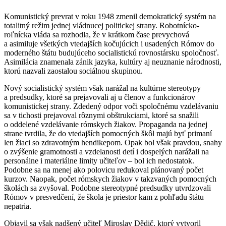
Komunistický prevrat v roku 1948 zmenil demokratický systém na
totalitný režim jednej vládnucej politickej strany. Robotnícko-
roľnícka vláda sa rozhodla, že v krátkom čase prevychová
a asimiluje všetkých vtedajších kočujúcich i usadených Rómov do
moderného štátu budujúceho socialistickú rovnostársku spoločnosť.
Asimilácia znamenala zánik jazyka, kultúry aj neuznanie národnosti,
ktorú nazvali zaostalou sociálnou skupinou.
Nový socialistický systém však narážal na kultúrne stereotypy
a predsudky, ktoré sa prejavovali aj u členov a funkcionárov
komunistickej strany. Zdedený odpor voči spoločnému vzdelávaniu
sa v tichosti prejavoval rôznymi obštrukciami, ktoré sa snažili
o oddelené vzdelávanie rómskych žiakov. Propaganda na jednej
strane tvrdila, že do vtedajších pomocných škôl majú byť primaní
len žiaci so zdravotným hendikepom. Opak bol však pravdou, snahy
o zvýšenie gramotnosti a vzdelanosti detí i dospelých narážali na
personálne i materiálne limity učiteľov – bol ich nedostatok.
Podobne sa na menej ako polovicu redukoval plánovaný počet
kurzov. Naopak, počet rómskych žiakov v takzvaných pomocných
školách sa zvyšoval. Podobne stereotypné predsudky utvrdzovali
Rómov v presvedčení, že škola je priestor kam z pohľadu štátu
nepatria.
Objavil sa však nadšený učiteľ Miroslav Dědič, ktorý vytvoril