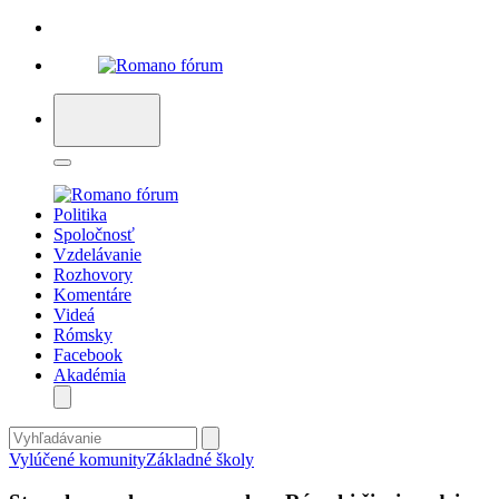
Politika
Spoločnosť
Vzdelávanie
Rozhovory
Komentáre
Videá
Rómsky
Facebook
Akadémia
Vylúčené komunity
Základné školy