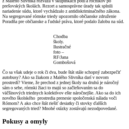
z Malého Slivníka rozváža v skupinkách podľa ročníkov po
prešovských školách. Rezort a samosprávne úrady tak splnili
nariadenie súdu, ktoré vychádzalo z antidiskriminačného zákona.
Na segregované rómske triedy upozornilo občianske združenie
Poradňa pre občianske a ľudské práva, ktoré podalo žalobu na súd.
Chodba
školy.
Ilustračné
foto –
RF/Jana
Gombošová
Čo sa však udeje o rok či dva, bude štát stále schopný zabezpečiť
autobusy? Ako sa žiakom z Malého Slivníka darí v novom
prostredí? Vieme, že prechod z jednej školy na druhú je náročný
sám o sebe, rómski žiaci to majú so začleňovaním sa do
väčšinových triednych kolektívov ešte náročnejšie. Ako sa do ich
nového školského prostredia prenesie spoločenská nálada voči
Rómom? A ako chce štát riešiť desiatky či stovky ďalších
segregovaných tried? Mnohé otázky zostávajú nezodpovedané.
Pokusy a omyly