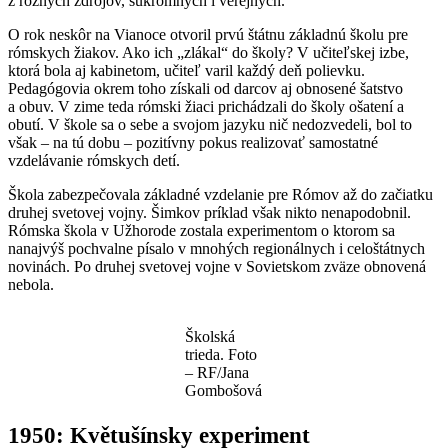
z rôznych zdrojov, súkromných i verejných.
O rok neskôr na Vianoce otvoril prvú štátnu základnú školu pre
rómskych žiakov. Ako ich „zlákal“ do školy? V učiteľskej izbe,
ktorá bola aj kabinetom, učiteľ varil každý deň polievku.
Pedagógovia okrem toho získali od darcov aj obnosené šatstvo
a obuv. V zime teda rómski žiaci prichádzali do školy ošatení a
obutí. V škole sa o sebe a svojom jazyku nič nedozvedeli, bol to
však – na tú dobu ­– pozitívny pokus realizovať samostatné
vzdelávanie rómskych detí.
Škola zabezpečovala základné vzdelanie pre Rómov až do začiatku
druhej svetovej vojny. Šimkov príklad však nikto nenapodobnil.
Rómska škola v Užhorode zostala experimentom o ktorom sa
nanajvýš pochvalne písalo v mnohých regionálnych i celoštátnych
novinách. Po druhej svetovej vojne v Sovietskom zväze obnovená
nebola.
Školská
trieda. Foto
– RF/Jana
Gombošová
1950: Květušínsky experiment