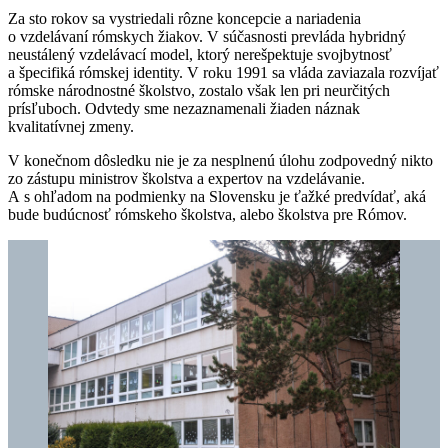
Za sto rokov sa vystriedali rôzne koncepcie a nariadenia
o vzdelávaní rómskych žiakov. V súčasnosti prevláda hybridný
neustálený vzdelávací model, ktorý nerešpektuje svojbytnosť
a špecifiká rómskej identity. V roku 1991 sa vláda zaviazala rozvíjať
rómske národnostné školstvo, zostalo však len pri neurčitých
prísľuboch. Odvtedy sme nezaznamenali žiaden náznak
kvalitatívnej zmeny.
V konečnom dôsledku nie je za nesplnenú úlohu zodpovedný nikto
zo zástupu ministrov školstva a expertov na vzdelávanie.
A s ohľadom na podmienky na Slovensku je ťažké predvídať, aká
bude budúcnosť rómskeho školstva, alebo školstva pre Rómov.