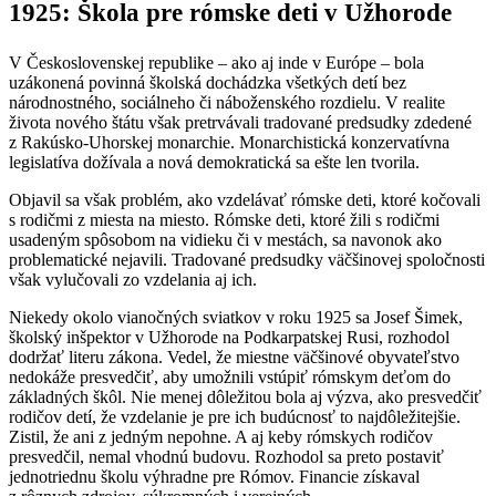
1925: Škola pre rómske deti v Užhorode
V Československej republike – ako aj inde v Európe – bola
uzákonená povinná školská dochádzka všetkých detí bez
národnostného, sociálneho či náboženského rozdielu. V realite
života nového štátu však pretrvávali tradované predsudky zdedené
z Rakúsko-Uhorskej monarchie. Monarchistická konzervatívna
legislatíva dožívala a nová demokratická sa ešte len tvorila.
Objavil sa však problém, ako vzdelávať rómske deti, ktoré kočovali
s rodičmi z miesta na miesto. Rómske deti, ktoré žili s rodičmi
usadeným spôsobom na vidieku či v mestách, sa navonok ako
problematické nejavili. Tradované predsudky väčšinovej spoločnosti
však vylučovali zo vzdelania aj ich.
Niekedy okolo vianočných sviatkov v roku 1925 sa Josef Šimek,
školský inšpektor v Užhorode na Podkarpatskej Rusi, rozhodol
dodržať literu zákona. Vedel, že miestne väčšinové obyvateľstvo
nedokáže presvedčiť, aby umožnili vstúpiť rómskym deťom do
základných škôl. Nie menej dôležitou bola aj výzva, ako presvedčiť
rodičov detí, že vzdelanie je pre ich budúcnosť to najdôležitejšie.
Zistil, že ani z jedným nepohne. A aj keby rómskych rodičov
presvedčil, nemal vhodnú budovu. Rozhodol sa preto postaviť
jednotriednu školu výhradne pre Rómov. Financie získaval