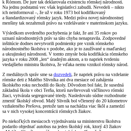
k Rómom. De jure tak deklarovala existenciu rómskej národnosti.
Na jednu podstatnú vec však legislatívci zabudli. Nevedeli – nikto
ich neinformoval –, že už v roku 1973 bol kodifikovaný
a štandardizovaný rómsky jazyk. Medzi práva novej národnostnej
menšiny tak nezahrnuli právo na vzdelávanie v materinskom jazyku.
Výsledkom uvedeného pochybenia je fakt, že ani 35 rokov po
uznaní národnostných práv sa táto chyba nenapravila. Zodpovedné
inštitúcie dodnes nevytvorili podmienky pre vznik rómskeho
národnostného školstva v podobe, ako je to zaužívané u maďarskej
a ukrajinskej národnosti. V tomto zmysle bola kodifikácia rómskeho
jazyka v roku 2008 „len“ úradným aktom, a to napriek tvrdeniu
vtedajšieho ministra školstva, že vďaka nemu vznikol rómsky národ.
Z mediálnych správ sme sa
dozvedeli
, že napriek právu na vzdelanie
rómske deti z Malého Slivníka ani dva mesiace od zahájenia
školského roku nechodili do školy. Dôvodom bol fakt, že susedná
základná škola v obci Terňa, ktorú navštevovali väčšinovo rómski
žiaci, vytvárala segregované triedy. Nasledovalo súdne rozhodnutie
zmeniť školský obvod. Malý Slivník bol včlenený do 20 kilometrov
vzdialeného Prešova, pretože tam sa nachádza viac škôl a zamedzí
sa v nich vysokej koncentrácii rómskych žiakov.
Po niekoľkých mesiacoch vyjednávania sa ministerstvu školstva
podarilo objednať autobus na jeden školský rok, ktorý 43 žiakov