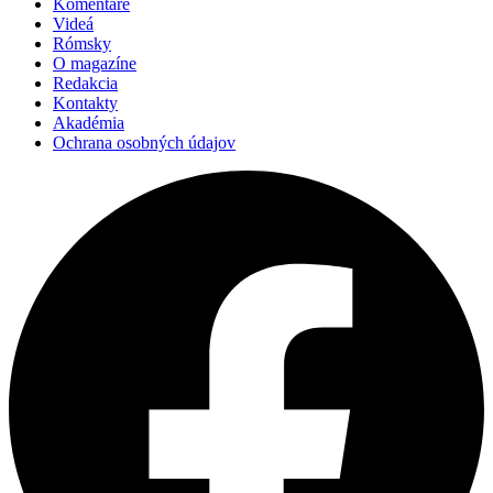
Komentáre
Videá
Rómsky
O magazíne
Redakcia
Kontakty
Akadémia
Ochrana osobných údajov